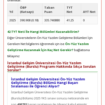
önemlidir.
ÖBP
Taban
TYT
Yıl
(Katsayı)
Puan
Net
AYT Net
2025
390.908 (0.18)
335.740880
41.25
0
42 TYT Neti İle Hangi Bölümleri Kazanabilirim?
Diğer Üniversitelerin Ön-Yüz Yazılım Geliştirme Bölümleri İçin
Gereken Net bilgilerini öğrenmek için ise
Ön-Yüz Yazılım
Geliştirme Kazanmak İçin Kaç Net Gerekir?
bağlatısına
tıklayınız
İstanbul Gelişim Üniversitesi Ön-Yüz Yazılım
Geliştirme (Burslu) Programı Hakkında Sıkça Sorulan
Sorular?
İstanbul Gelişim Üniversitesi Ön-Yüz Yazılım
Geliştirme (Burslu) Bölümü Hangi Başarı
Sıralaması ile Öğrenci Alıyor?
İstanbul Gelişim Üniversitesi Ön-Yüz Yazılım Geliştirme
(Burslu) Bölümü 2025 YKS sınavı sonucu neticesinde en
son
498783
başarı sıralaması ile öğrenci kabul etmiştir.