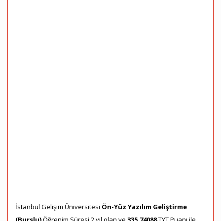
İstanbul Gelişim Üniversitesi
Ön-Yüz Yazılım Geliştirme
(Burslu)
Öğrenim Süresi 2 yıl olan ve
335,74088
TYT Puanı ile