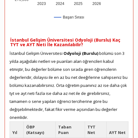
2023
2024
2025
2026
Başarı Sırası
İstanbul Gelişim Üniversitesi Odyoloji (Burslu) Kaç
TYT ve AYT Neti İle Kazanılabilir?
İstanbul Gelişim Üniversitesi
Odyoloji (Burslu)
bölümü son 3
yılda aşağıdaki netleri ve puanları alan öğrencileri kabul
etmiştir, bu değerler bölüme son sırada giren öğrencilerin
değerleridir, dolayısı ile en az bu net deeğrlerine sahipseniz bu
bölümü kazanabilirsiniz. Örta öğretim puanınız az ise daha çok
tyt ve ayt neti fazla ise daha az net ile de girebilirsiniz,
tamamen o sene yapılan öğrenci terciherine göre bu
değişebilmektedir, fakat fikir verme açısından bu değerler
önemlidir.
ÖBP
Taban
TYT
Yıl
(Katsayı)
Puan
Net
AYT Net