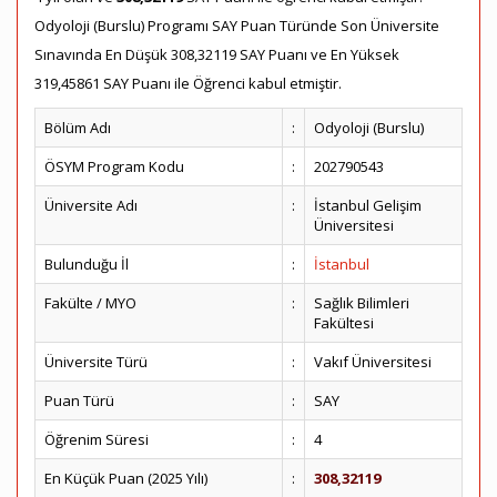
Odyoloji (Burslu) Programı SAY Puan Türünde Son Üniversite
Sınavında En Düşük 308,32119 SAY Puanı ve En Yüksek
319,45861 SAY Puanı ile Öğrenci kabul etmiştir.
Bölüm Adı
:
Odyoloji (Burslu)
ÖSYM Program Kodu
:
202790543
Üniversite Adı
:
İstanbul Gelişim
Üniversitesi
Bulunduğu İl
:
İstanbul
Fakülte / MYO
:
Sağlık Bilimleri
Fakültesi
Üniversite Türü
:
Vakıf Üniversitesi
Puan Türü
:
SAY
Öğrenim Süresi
:
4
En Küçük Puan (2025 Yılı)
:
308,32119