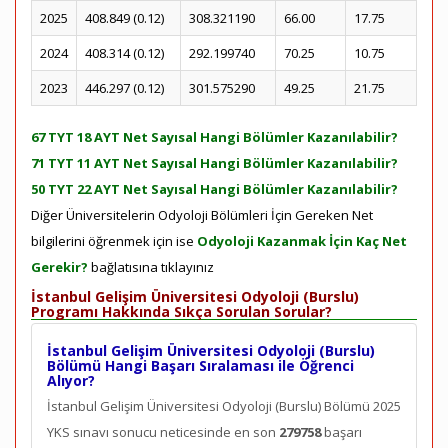
2025
408.849 (0.12)
308.321190
66.00
17.75
2024
408.314 (0.12)
292.199740
70.25
10.75
2023
446.297 (0.12)
301.575290
49.25
21.75
67 TYT 18 AYT Net Sayısal Hangi Bölümler Kazanılabilir?
71 TYT 11 AYT Net Sayısal Hangi Bölümler Kazanılabilir?
50 TYT 22 AYT Net Sayısal Hangi Bölümler Kazanılabilir?
Diğer Üniversitelerin Odyoloji Bölümleri İçin Gereken Net
bilgilerini öğrenmek için ise
Odyoloji Kazanmak İçin Kaç Net
Gerekir?
bağlatısına tıklayınız
İstanbul Gelişim Üniversitesi Odyoloji (Burslu)
Programı Hakkında Sıkça Sorulan Sorular?
İstanbul Gelişim Üniversitesi Odyoloji (Burslu)
Bölümü Hangi Başarı Sıralaması ile Öğrenci
Alıyor?
İstanbul Gelişim Üniversitesi Odyoloji (Burslu) Bölümü 2025
YKS sınavı sonucu neticesinde en son
279758
başarı