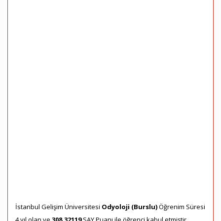
İstanbul Gelişim Üniversitesi
Odyoloji (Burslu)
Öğrenim Süresi
4 yıl olan ve
308,32119
SAY Puanı ile öğrenci kabul etmiştir.