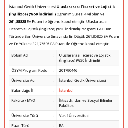
İstanbul Gedik Üniversitesi
Uluslararası Ticaret ve Lojistik
(İngilizce) (%50 İndirimli)
Öğrenim Süresi 4 yıl olan ve
261,85825
EA Puanı ile öğrenci kabul etmiştir. Uluslararası
Ticaret ve Lojistik (İngilizce) (%50 İndirimli) Programı EA Puan
Türünde Son Üniversite Sınavında En Düşük 261,85825 EA Puanı
ve En Yüksek 321,76505 EA Puanı ile Öğrenci kabul etmiştir.
Bölüm Adı
:
Uluslararası Ticaret ve Lojistik
(İngilizce) (%50 İndirimli)
ÖSYM Program Kodu
:
201790446
Üniversite Adı
:
İstanbul Gedik Üniversitesi
Bulunduğu İl
:
İstanbul
Fakülte / MYO
:
İktisadi, İdari ve Sosyal Bilimler
Fakültesi
Üniversite Türü
:
Vakıf Üniversitesi
Puan Türü
:
EA