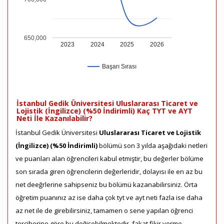
650,000
2023
2024
2025
2026
Başarı Sırası
İstanbul Gedik Üniversitesi Uluslararası Ticaret ve
Lojistik (İngilizce) (%50 İndirimli) Kaç TYT ve AYT
Neti İle Kazanılabilir?
İstanbul Gedik Üniversitesi
Uluslararası Ticaret ve Lojistik
(İngilizce) (%50 İndirimli)
bölümü son 3 yılda aşağıdaki netleri
ve puanları alan öğrencileri kabul etmiştir, bu değerler bölüme
son sırada giren öğrencilerin değerleridir, dolayısı ile en az bu
net deeğrlerine sahipseniz bu bölümü kazanabilirsiniz. Örta
öğretim puanınız az ise daha çok tyt ve ayt neti fazla ise daha
az net ile de girebilirsiniz, tamamen o sene yapılan öğrenci
terciherine göre bu değişebilmektedir, fakat fikir verme