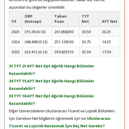
açısından bu değerler önemlidir.
ÖBP
Taban
TYT
Yıl
(Katsayı)
Puan
Net
AYT Net
2025
315.38 (0.12)
261.858250
30.50
20.25
2024
348.498 (0.12)
251.126530
33.75
14.25
2023
323.412 (0.12)
259.825510
32.50
17.50
31 TYT 21 AYT Net Eşit Ağırlık Hangi Bölümler
Kazanılabilir?
34 TYT 15 AYT Net Eşit Ağırlık Hangi Bölümler
Kazanılabilir?
33 TYT 18 AYT Net Eşit Ağırlık Hangi Bölümler
Kazanılabilir?
Diğer Üniversitelerin Uluslararası Ticaret ve Lojistik Bölümleri
İçin Gereken Net bilgilerini öğrenmek için ise
Uluslararası
Ticaret ve Lojistik Kazanmak İçin Kaç Net Gerekir?