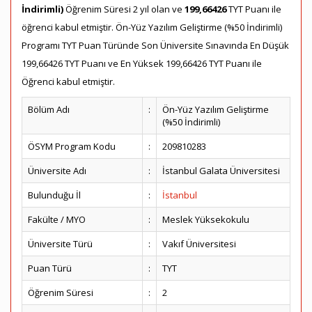
İndirimli)
Öğrenim Süresi 2 yıl olan ve
199,66426
TYT Puanı ile
öğrenci kabul etmiştir. Ön-Yüz Yazılım Geliştirme (%50 İndirimli)
Programı TYT Puan Türünde Son Üniversite Sınavında En Düşük
199,66426 TYT Puanı ve En Yüksek 199,66426 TYT Puanı ile
Öğrenci kabul etmiştir.
Bölüm Adı
:
Ön-Yüz Yazılım Geliştirme
(%50 İndirimli)
ÖSYM Program Kodu
:
209810283
Üniversite Adı
:
İstanbul Galata Üniversitesi
Bulunduğu İl
:
İstanbul
Fakülte / MYO
:
Meslek Yüksekokulu
Üniversite Türü
:
Vakıf Üniversitesi
Puan Türü
:
TYT
Öğrenim Süresi
:
2