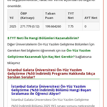
önemlidir.
ÖBP
Taban
TYT
Yıl
(Katsayı)
Puan
Net
AYT Net
2025
271.779 (0.12)
199.664260
7.75
0
8 TYT Neti İle Hangi Bölümleri Kazanabilirim?
Diğer Üniversitelerin Ön-Yüz Yazılım Geliştirme Bölümleri İçin
Gereken Net bilgilerini öğrenmek için ise
Ön-Yüz Yazılım
Geliştirme Kazanmak İçin Kaç Net Gerekir?
bağlatısına
tıklayınız
İstanbul Galata Üniversitesi Ön-Yüz Yazılım
Geliştirme (%50 İndirimli) Programı Hakkında Sıkça
Sorulan Sorular?
İstanbul Galata Üniversitesi Ön-Yüz Yazılım
Geliştirme (%50 İndirimli) Bölümü Hangi Başarı
Sıralaması ile Öğrenci Alıyor?
İstanbul Galata Üniversitesi Ön-Yüz Yazılım Geliştirme
(%50 İndirimli) Bölümü 2025 YKS sınavı sonucu neticesinde