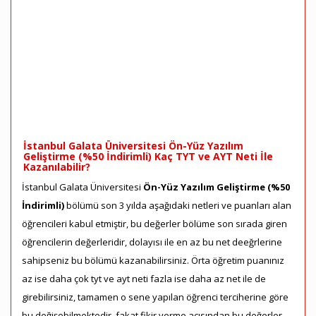
İstanbul Galata Üniversitesi Ön-Yüz Yazılım
Geliştirme (%50 İndirimli) Kaç TYT ve AYT Neti İle
Kazanılabilir?
İstanbul Galata Üniversitesi
Ön-Yüz Yazılım Geliştirme (%50
İndirimli)
bölümü son 3 yılda aşağıdaki netleri ve puanları alan
öğrencileri kabul etmiştir, bu değerler bölüme son sırada giren
öğrencilerin değerleridir, dolayısı ile en az bu net deeğrlerine
sahipseniz bu bölümü kazanabilirsiniz. Örta öğretim puanınız
az ise daha çok tyt ve ayt neti fazla ise daha az net ile de
girebilirsiniz, tamamen o sene yapılan öğrenci terciherine göre
bu değişebilmektedir, fakat fikir verme açısından bu değerler