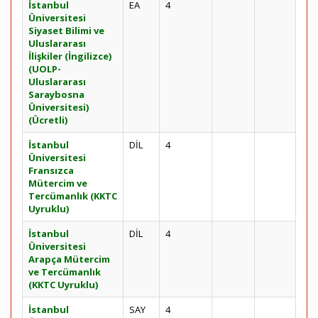
İstanbul
EA
4
Üniversitesi
Siyaset Bilimi ve
Uluslararası
İlişkiler (İngilizce)
(UOLP-
Uluslararası
Saraybosna
Üniversitesi)
(Ücretli)
İstanbul
DİL
4
Üniversitesi
Fransızca
Mütercim ve
Tercümanlık (KKTC
Uyruklu)
İstanbul
DİL
4
Üniversitesi
Arapça Mütercim
ve Tercümanlık
(KKTC Uyruklu)
İstanbul
SAY
4