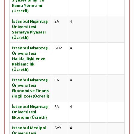
Siyaset Bilimi ve
Kamu Yönetimi
(Ücretli)
İstanbul Nişantaşı
EA
4
Üniversitesi
Sermaye Piyasası
(Ücretli)
İstanbul Nişantaşı
SÖZ
4
Üniversitesi
Halkla İlişkiler ve
Reklamcılık
(Ücretli)
İstanbul Nişantaşı
EA
4
Üniversitesi
Ekonomi ve Finans
(İngilizce) (Ücretli)
İstanbul Nişantaşı
EA
4
Üniversitesi
Ekonomi (Ücretli)
İstanbul Medipol
SAY
4
Üniversitesi