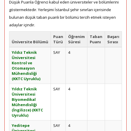
Düşük Puanla Öğrenci kabul eden üniversiteler ve bölümlerini
göstermektedir. Yerleşimi İstanbul şehir sınırları içerisinde
bulunan düşük taban puanlı bir bölümü tercih etmek isteyen
adaylar içindir.
Puan
Öğrenim
Taban
Başarı
Üniversite Bölümü
Türü
Süresi
Puanı
Sırası
Yıldız Teknik
SAY
4
Üniversitesi
Kontrol ve
Otomasyon
Mühendisliği
(KKTC Uyruklu)
Yıldız Teknik
SAY
4
Üniversitesi
Biyomedikal
Mühendisliği
(İngilizce) (KKTC
Uyruklu)
Yeditepe
SAY
4
Üniversitesi