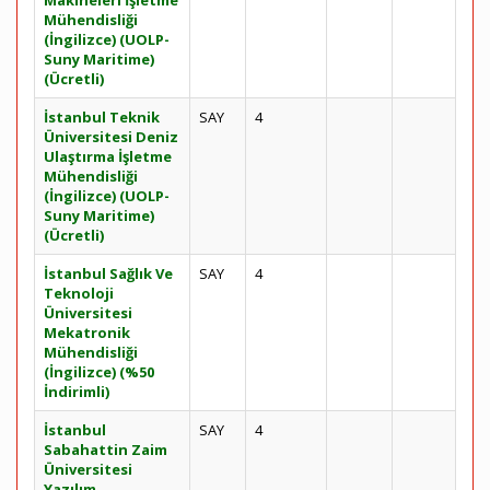
Makineleri İşletme
Mühendisliği
(İngilizce) (UOLP-
Suny Maritime)
(Ücretli)
İstanbul Teknik
SAY
4
Üniversitesi Deniz
Ulaştırma İşletme
Mühendisliği
(İngilizce) (UOLP-
Suny Maritime)
(Ücretli)
İstanbul Sağlık Ve
SAY
4
Teknoloji
Üniversitesi
Mekatronik
Mühendisliği
(İngilizce) (%50
İndirimli)
İstanbul
SAY
4
Sabahattin Zaim
Üniversitesi
Yazılım