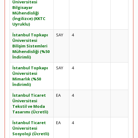
Üniversitesi
Bilgisayar
Mühendisliği
(İngilizce) (KKTC
Uyruklu)
İstanbul Topkapı
SAY
4
Üniversitesi
Bilişim Sistemleri
Mühendisliği (%50
İndirimli)
İstanbul Topkapı
SAY
4
Üniversitesi
Mimarlık (%50
İndirimli)
İstanbul Ticaret
EA
4
Üniversitesi
Tekstil ve Moda
Tasarımı (Ücretli)
İstanbul Ticaret
EA
4
Üniversitesi
Sosyoloji (Ücretli)