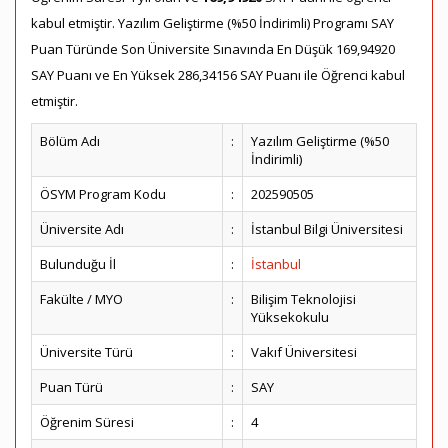
kabul etmiştir. Yazılım Geliştirme (%50 İndirimli) Programı SAY
Puan Türünde Son Üniversite Sınavında En Düşük 169,94920
SAY Puanı ve En Yüksek 286,34156 SAY Puanı ile Öğrenci kabul
etmiştir.
Bölüm Adı
:
Yazılım Geliştirme (%50
İndirimli)
ÖSYM Program Kodu
:
202590505
Üniversite Adı
:
İstanbul Bilgi Üniversitesi
Bulunduğu İl
:
İstanbul
Fakülte / MYO
:
Bilişim Teknolojisi
Yüksekokulu
Üniversite Türü
:
Vakıf Üniversitesi
Puan Türü
:
SAY
Öğrenim Süresi
:
4