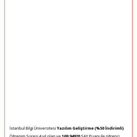
İstanbul Bilgi Üniversitesi
Yazılım Geliştirme (%50 İndirimli)
Öğrenim Süresi 4 yıl olan ve
169,94920
SAY Puanı ile öğrenci