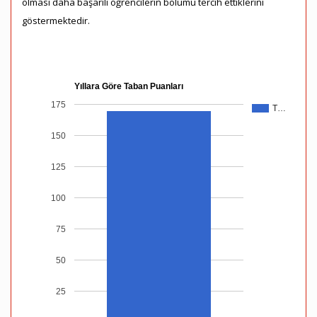
olması daha başarılı öğrencilerin bölümü tercih ettiklerini
göstermektedir.
Yıllara Göre Taban Puanları
175
T…
150
125
100
75
50
25