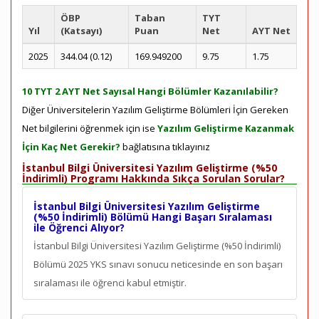
ÖBP
Taban
TYT
Yıl
(Katsayı)
Puan
Net
AYT Net
2025
344.04 (0.12)
169.949200
9.75
1.75
10 TYT 2 AYT Net Sayısal Hangi Bölümler Kazanılabilir?
Diğer Üniversitelerin Yazılım Geliştirme Bölümleri İçin Gereken
Net bilgilerini öğrenmek için ise
Yazılım Geliştirme Kazanmak
İçin Kaç Net Gerekir?
bağlatısına tıklayınız
İstanbul Bilgi Üniversitesi Yazılım Geliştirme (%50
İndirimli) Programı Hakkında Sıkça Sorulan Sorular?
İstanbul Bilgi Üniversitesi Yazılım Geliştirme
(%50 İndirimli) Bölümü Hangi Başarı Sıralaması
ile Öğrenci Alıyor?
İstanbul Bilgi Üniversitesi Yazılım Geliştirme (%50 İndirimli)
Bölümü 2025 YKS sınavı sonucu neticesinde en son
başarı
sıralaması ile öğrenci kabul etmiştir.