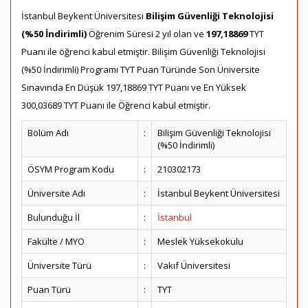
İstanbul Beykent Üniversitesi
Bilişim Güvenliği Teknolojisi
(%50 İndirimli)
Öğrenim Süresi 2 yıl olan ve
197,18869
TYT
Puanı ile öğrenci kabul etmiştir. Bilişim Güvenliği Teknolojisi
(%50 İndirimli) Programı TYT Puan Türünde Son Üniversite
Sınavında En Düşük 197,18869 TYT Puanı ve En Yüksek
300,03689 TYT Puanı ile Öğrenci kabul etmiştir.
Bölüm Adı
:
Bilişim Güvenliği Teknolojisi
(%50 İndirimli)
ÖSYM Program Kodu
:
210302173
Üniversite Adı
:
İstanbul Beykent Üniversitesi
Bulunduğu İl
:
İstanbul
Fakülte / MYO
:
Meslek Yüksekokulu
Üniversite Türü
:
Vakıf Üniversitesi
Puan Türü
:
TYT