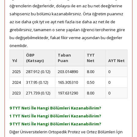
öğrencilerin değerleridir, dolayısı ile en az bu net deeğrlerine
sahipseniz bu bölümü kazanabilirsiniz. Örta öğretim puanınız
az ise daha çok tyt ve ayt neti fazla ise daha az net ile de
girebilirsiniz, tamamen o sene yapılan öğrenci terciherine göre
bu değişebilmektedir, fakat fikir verme açısından bu değerler
önemlidir.
ÖBP
Taban
TYT
Yıl
(Katsayı)
Puan
Net
AYT Net
2025
287.912 (0.12)
203.014890
8.00
0
2024
317.95 (0.12)
165.305310
0.50
0
2023
271.739 (0.12)
197.631290
8.00
0
9 TYT Neti İle Hangi Bölümleri Kazanabilirim?
1 TYT Neti İle Hangi Bölümleri Kazanabilirim?
9 TYT Neti İle Hangi Bölümleri Kazanabilirim?
Diğer Üniversitelerin Ortopedik Protez ve Ortez Bölümleri İçin