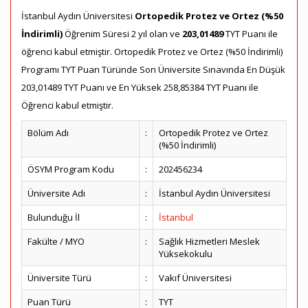
İstanbul Aydın Üniversitesi
Ortopedik Protez ve Ortez (%50
İndirimli)
Öğrenim Süresi 2 yıl olan ve
203,01489
TYT Puanı ile
öğrenci kabul etmiştir. Ortopedik Protez ve Ortez (%50 İndirimli)
Programı TYT Puan Türünde Son Üniversite Sınavında En Düşük
203,01489 TYT Puanı ve En Yüksek 258,85384 TYT Puanı ile
Öğrenci kabul etmiştir.
Bölüm Adı
:
Ortopedik Protez ve Ortez
(%50 İndirimli)
ÖSYM Program Kodu
:
202456234
Üniversite Adı
:
İstanbul Aydın Üniversitesi
Bulunduğu İl
:
İstanbul
Fakülte / MYO
:
Sağlık Hizmetleri Meslek
Yüksekokulu
Üniversite Türü
:
Vakıf Üniversitesi
Puan Türü
:
TYT