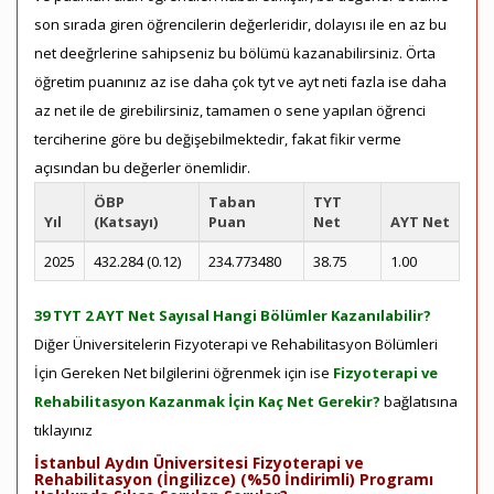
son sırada giren öğrencilerin değerleridir, dolayısı ile en az bu
net deeğrlerine sahipseniz bu bölümü kazanabilirsiniz. Örta
öğretim puanınız az ise daha çok tyt ve ayt neti fazla ise daha
az net ile de girebilirsiniz, tamamen o sene yapılan öğrenci
terciherine göre bu değişebilmektedir, fakat fikir verme
açısından bu değerler önemlidir.
ÖBP
Taban
TYT
Yıl
(Katsayı)
Puan
Net
AYT Net
2025
432.284 (0.12)
234.773480
38.75
1.00
39 TYT 2 AYT Net Sayısal Hangi Bölümler Kazanılabilir?
Diğer Üniversitelerin Fizyoterapi ve Rehabilitasyon Bölümleri
İçin Gereken Net bilgilerini öğrenmek için ise
Fizyoterapi ve
Rehabilitasyon Kazanmak İçin Kaç Net Gerekir?
bağlatısına
tıklayınız
İstanbul Aydın Üniversitesi Fizyoterapi ve
Rehabilitasyon (İngilizce) (%50 İndirimli) Programı