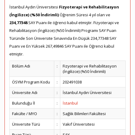
İstanbul Aydın Üniversitesi
Fizyoterapi ve Rehabilitasyon
(İngilizce) (%50 İndirimli)
Öğrenim Süresi 4 yıl olan ve
234,77348
SAY Puanı ile öğrenci kabul etmiştir. Fizyoterapi ve
Rehabilitasyon (İngilizce) (%50 İndirimli) Programı SAY Puan
Türünde Son Üniversite Sınavında En Düşük 234,77348 SAY
Puanı ve En Yüksek 267,49846 SAY Puanı ile Öğrenci kabul
etmiştir.
Bölüm Adı
:
Fizyoterapi ve Rehabilitasyon
(İngilizce) (%50 İndirimli)
ÖSYM Program Kodu
:
202491038
Üniversite Adı
:
İstanbul Aydın Üniversitesi
Bulunduğu İl
:
İstanbul
Fakülte / MYO
:
Sağlık Bilimleri Fakültesi
Üniversite Türü
:
Vakıf Üniversitesi
Puan Türü
:
SAY