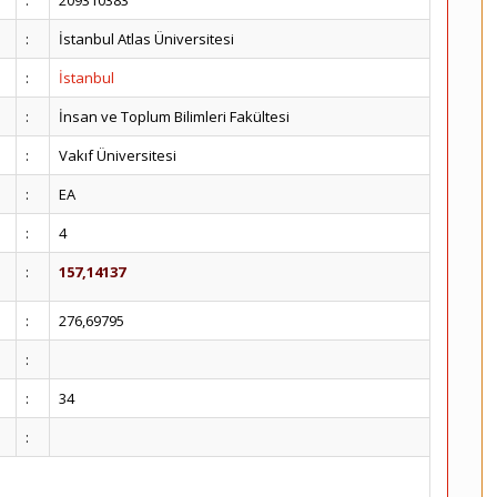
:
209310383
:
İstanbul Atlas Üniversitesi
:
İstanbul
:
İnsan ve Toplum Bilimleri Fakültesi
:
Vakıf Üniversitesi
:
EA
:
4
:
157,14137
:
276,69795
:
:
34
: