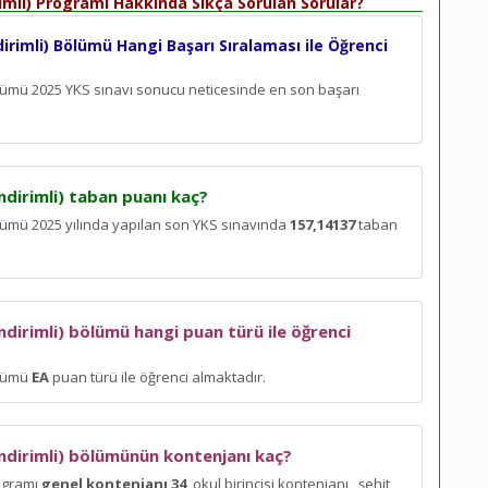
rimli) Programı Hakkında Sıkça Sorulan Sorular?
irimli) Bölümü Hangi Başarı Sıralaması ile Öğrenci
 Bölümü 2025 YKS sınavı sonucu neticesinde en son
başarı
ndirimli) taban puanı kaç?
Bölümü 2025 yılında yapılan son YKS sınavında
157,14137
taban
ndirimli) bölümü hangi puan türü ile öğrenci
ölümü
EA
puan türü ile öğrenci almaktadır.
İndirimli) bölümünün kontenjanı kaç?
rogramı
genel kontenjanı 34
, okul birincisi kontenjanı
, şehit