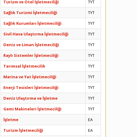
Turizm ve Otel İşletmeciliği
TYT
Sağlık Turizmi İşletmeciliği
TYT
Sağlık Kurumları İşletmeciliği
TYT
Sivil Hava Ulaştırma İşletmeciliği
TYT
Deniz ve Liman İşletmeciliği
TYT
Raylı Sistemler İşletmeciliği
TYT
Tarımsal İşletmecilik
TYT
Marina ve Yat İşletmeciliği
TYT
Enerji Tesisleri İşletmeciliği
TYT
Deniz Ulaştırma ve İşletme
TYT
Gemi Makineleri İşletmeciliği
TYT
İşletme
EA
Turizm İşletmeciliği
EA