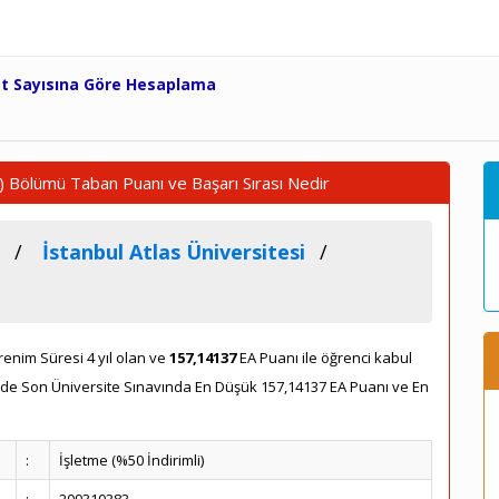
et Sayısına Göre Hesaplama
i) Bölümü Taban Puanı ve Başarı Sırası Nedir
İstanbul Atlas Üniversitesi
enim Süresi 4 yıl olan ve
157,14137
EA Puanı ile öğrenci kabul
ünde Son Üniversite Sınavında En Düşük 157,14137 EA Puanı ve En
:
İşletme (%50 İndirimli)