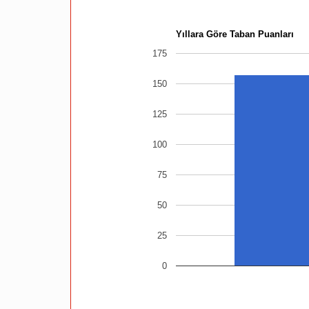
Yıllara Göre Taban Puanları
175
150
125
100
75
50
25
0