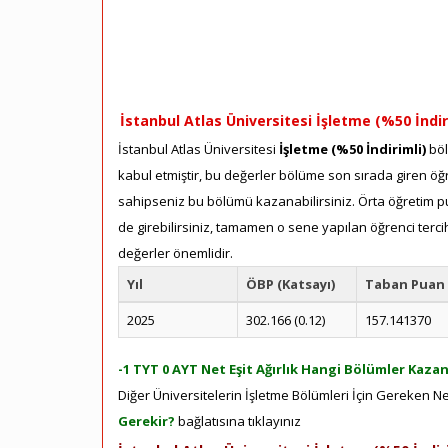
İstanbul Atlas Üniversitesi İşletme (%50 İndir
İstanbul Atlas Üniversitesi
İşletme (%50 İndirimli)
böl
kabul etmiştir, bu değerler bölüme son sırada giren öğre
sahipseniz bu bölümü kazanabilirsiniz. Örta öğretim pua
de girebilirsiniz, tamamen o sene yapılan öğrenci terci
değerler önemlidir.
Yıl
ÖBP (Katsayı)
Taban Puan
2025
302.166 (0.12)
157.141370
-1 TYT 0 AYT Net Eşit Ağırlık Hangi Bölümler Kazanı
Diğer Üniversitelerin İşletme Bölümleri İçin Gereken Net
Gerekir?
bağlatısına tıklayınız