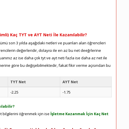
imli) Kaç TYT ve AYT Neti İle Kazanılabilir?
ümü son 3 yılda aşağıdaki netleri ve puanları alan öğrencileri
ncilerin değerleridir, dolayısı ile en az bu net deeğrlerine
nınız az ise daha çok tyt ve ayt neti fazla ise daha az net ile
herine göre bu değişebilmektedir, fakat fikir verme açısından bu
TYT Net
AYT Net
-2.25
-1.75
labilir?
 bilgilerini öğrenmek için ise
İşletme Kazanmak İçin Kaç Net