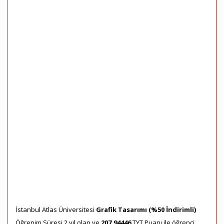
İstanbul Atlas Üniversitesi
Grafik Tasarımı (%50 İndirimli)
Öğrenim Süresi 2 yıl olan ve
207,94446
TYT Puanı ile öğrenci