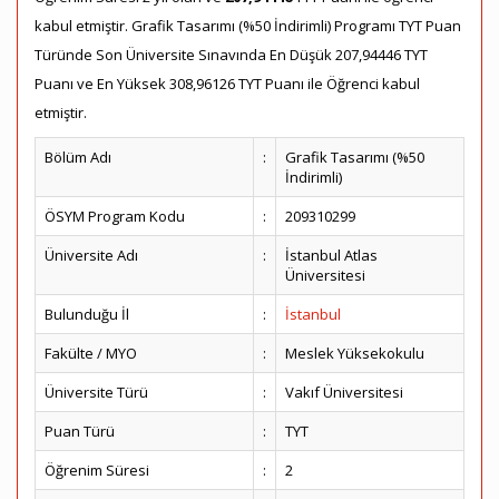
kabul etmiştir. Grafik Tasarımı (%50 İndirimli) Programı TYT Puan
Türünde Son Üniversite Sınavında En Düşük 207,94446 TYT
Puanı ve En Yüksek 308,96126 TYT Puanı ile Öğrenci kabul
etmiştir.
Bölüm Adı
:
Grafik Tasarımı (%50
İndirimli)
ÖSYM Program Kodu
:
209310299
Üniversite Adı
:
İstanbul Atlas
Üniversitesi
Bulunduğu İl
:
İstanbul
Fakülte / MYO
:
Meslek Yüksekokulu
Üniversite Türü
:
Vakıf Üniversitesi
Puan Türü
:
TYT
Öğrenim Süresi
:
2