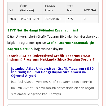
ÖBP
Taban
TYT
Yıl
(Katsayı)
Puan
Net
AYT Net
2025
349.904 (0.12)
207.944460
7.25
0
8 TYT Neti İle Hangi Bölümleri Kazanabilirim?
Diğer Üniversitelerin Grafik Tasarımı Bölümleri İçin Gereken Net
bilgilerini öğrenmek için ise
Grafik Tasarımı Kazanmak İçin
Kaç Net Gerekir?
bağlatısına tıklayınız
İstanbul Atlas Üniversitesi Grafik Tasarımı (%50
İndirimli) Programı Hakkında Sıkça Sorulan Sorular?
İstanbul Atlas Üniversitesi Grafik Tasarımı (%50
İndirimli) Bölümü Hangi Başarı Sıralaması ile
Öğrenci Alıyor?
İstanbul Atlas Üniversitesi Grafik Tasarımı (%50 İndirimli)
Bölümü 2025 YKS sınavı sonucu neticesinde en son
başarı
sıralaması ile öğrenci kabul etmiştir.