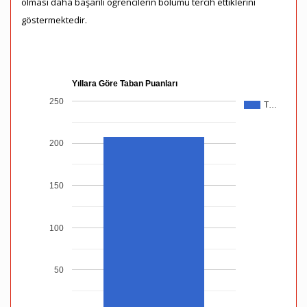
olması daha başarılı öğrencilerin bölümü tercih ettiklerini
göstermektedir.
Yıllara Göre Taban Puanları
250
T…
200
150
100
50