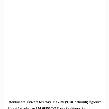
İstanbul Arel Üniversitesi
Yaşlı Bakımı (%50 İndirimli)
Öğrenim
Süresi 2 yıl olan ve
194,61855
TYT Puanı ile öğrenci kabul