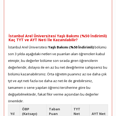
İstanbul Arel Üniversitesi Yaşlı Bakımı (%50 İndirimli)
Kaç TYT ve AYT Neti İle Kazanılabilir?
İstanbul Arel Üniversitesi
Yaşlı Bakımı (%50 İndirimli)
bölümü
son 3 yılda aşağıdaki netleri ve puanları alan öğrencileri kabul
etmiştir, bu değerler bölüme son sırada giren öğrencilerin
değerleridir, dolayısı ile en az bu net deeğrlerine sahipseniz bu
bölümü kazanabilirsiniz. Örta öğretim puanınız az ise daha çok
tyt ve ayt neti fazla ise daha az net ile de girebilirsiniz,
tamamen o sene yapılan öğrenci terciherine göre bu
değişebilmektedir, fakat fikir verme açısından bu değerler
önemlidir.
ÖBP
Taban
TYT
Yıl
(Katsayı)
Puan
Net
AYT Net