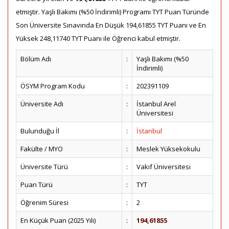
etmiştir. Yaşlı Bakımı (%50 İndirimli) Programı TYT Puan Türünde
Son Üniversite Sınavında En Düşük 194,61855 TYT Puanı ve En
Yüksek 248,11740 TYT Puanı ile Öğrenci kabul etmiştir.
Bölüm Adı
:
Yaşlı Bakımı (%50
İndirimli)
ÖSYM Program Kodu
:
202391109
Üniversite Adı
:
İstanbul Arel
Üniversitesi
Bulunduğu İl
:
İstanbul
Fakülte / MYO
:
Meslek Yüksekokulu
Üniversite Türü
:
Vakıf Üniversitesi
Puan Türü
:
TYT
Öğrenim Süresi
:
2
En Küçük Puan (2025 Yılı)
:
194,61855