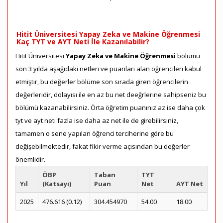
Hitit Üniversitesi Yapay Zeka ve Makine Öğrenmesi
Kaç TYT ve AYT Neti İle Kazanılabilir?
Hitit Üniversitesi
Yapay Zeka ve Makine Öğrenmesi
bölümü
son 3 yılda aşağıdaki netleri ve puanları alan öğrencileri kabul
etmiştir, bu değerler bölüme son sırada giren öğrencilerin
değerleridir, dolayısı ile en az bu net deeğrlerine sahipseniz bu
bölümü kazanabilirsiniz. Örta öğretim puanınız az ise daha çok
tyt ve ayt neti fazla ise daha az net ile de girebilirsiniz,
tamamen o sene yapılan öğrenci terciherine göre bu
değişebilmektedir, fakat fikir verme açısından bu değerler
önemlidir.
ÖBP
Taban
TYT
Yıl
(Katsayı)
Puan
Net
AYT Net
2025
476.616 (0.12)
304.454970
54.00
18.00