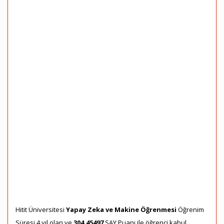
Hitit Üniversitesi
Yapay Zeka ve Makine Öğrenmesi
Öğrenim
Süresi 4 yıl olan ve
304,45497
SAY Puanı ile öğrenci kabul