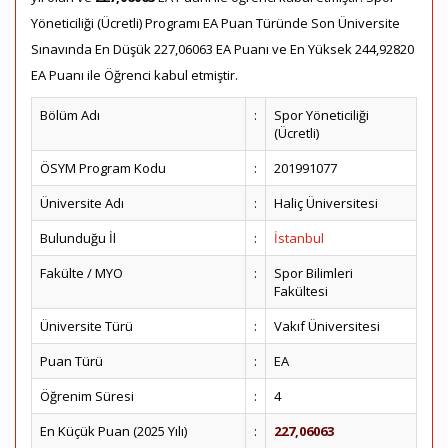
Yöneticiliği (Ücretli) Programı EA Puan Türünde Son Üniversite
Sınavında En Düşük 227,06063 EA Puanı ve En Yüksek 244,92820
EA Puanı ile Öğrenci kabul etmiştir.
Bölüm Adı
:
Spor Yöneticiliği
(Ücretli)
ÖSYM Program Kodu
:
201991077
Üniversite Adı
:
Haliç Üniversitesi
Bulunduğu İl
:
İstanbul
Fakülte / MYO
:
Spor Bilimleri
Fakültesi
Üniversite Türü
:
Vakıf Üniversitesi
Puan Türü
:
EA
Öğrenim Süresi
:
4
En Küçük Puan (2025 Yılı)
:
227,06063