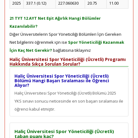
2025
337.1 (0.12)
227.060630
20.75
11.00
21 TYT 12 AYT Net Eşit Ağırlık Hangi Bölümler
Kazanılabilir?
Diğer Üniversitelerin Spor Yöneticiliği Bölümleri İçin Gereken
Net bilgilerini öğrenmek için ise
Spor Yöneticiliği Kazanmak
İçin Kaç Net Gerekir?
bağlatısına tıklayınız
Haliç Üniversitesi Spor Yöneticiliği (Ücretli) Programı
Hakkında Sıkça Sorulan Sorular?
Haliç Üniversitesi Spor Yöneticiliği (Ücretli)
Bölümü Hangi Başarı Sıralaması ile Öğrenci
Alıyor?
Haliç Üniversitesi Spor Yöneticiliği (Ücretli) Bölümü 2025
YKS sınavı sonucu neticesinde en son
başarı sıralaması ile
öğrenci kabul etmiştir.
Haliç Üniversitesi Spor Yöneticiliği (Ücretli)
taban puanı kaç?