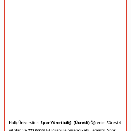
Haliç Üniversitesi
Spor Yöneticiliği (Ücretli)
Öğrenim Süresi 4
yıl olan ve
227,06063
EA Puanı ile öğrenci kabul etmiştir. Spor