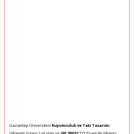
Gaziantep Üniversitesi
Kuyumculuk ve Takı Tasarımı
Öğrenim Süresi 2 yıl olan ve
261,95032
TYT Puanı ile öğrenci