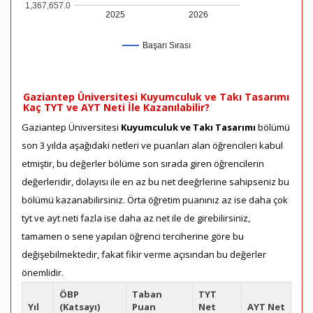
1,367,657.0
2025
2026
Başarı Sırası
Gaziantep Üniversitesi Kuyumculuk ve Takı Tasarımı
Kaç TYT ve AYT Neti İle Kazanılabilir?
Gaziantep Üniversitesi
Kuyumculuk ve Takı Tasarımı
bölümü
son 3 yılda aşağıdaki netleri ve puanları alan öğrencileri kabul
etmiştir, bu değerler bölüme son sırada giren öğrencilerin
değerleridir, dolayısı ile en az bu net deeğrlerine sahipseniz bu
bölümü kazanabilirsiniz. Örta öğretim puanınız az ise daha çok
tyt ve ayt neti fazla ise daha az net ile de girebilirsiniz,
tamamen o sene yapılan öğrenci terciherine göre bu
değişebilmektedir, fakat fikir verme açısından bu değerler
önemlidir.
ÖBP
Taban
TYT
Yıl
(Katsayı)
Puan
Net
AYT Net