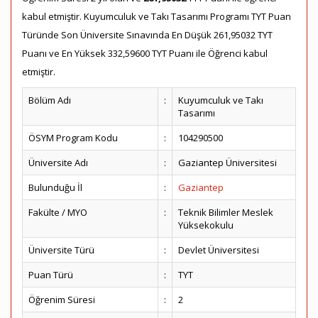
kabul etmiştir. Kuyumculuk ve Takı Tasarımı Programı TYT Puan
Türünde Son Üniversite Sınavında En Düşük 261,95032 TYT
Puanı ve En Yüksek 332,59600 TYT Puanı ile Öğrenci kabul
etmiştir.
Bölüm Adı
:
Kuyumculuk ve Takı
Tasarımı
ÖSYM Program Kodu
:
104290500
Üniversite Adı
:
Gaziantep Üniversitesi
Bulunduğu İl
:
Gaziantep
Fakülte / MYO
:
Teknik Bilimler Meslek
Yüksekokulu
Üniversite Türü
:
Devlet Üniversitesi
Puan Türü
:
TYT
Öğrenim Süresi
:
2