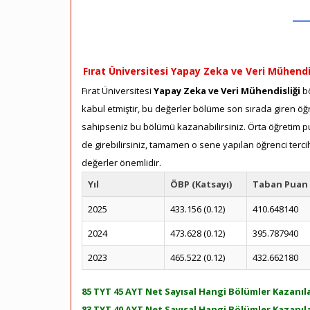
Fırat Üniversitesi Yapay Zeka ve Veri Mühendis
Fırat Üniversitesi
Yapay Zeka ve Veri Mühendisliği
bö
kabul etmiştir, bu değerler bölüme son sırada giren öğre
sahipseniz bu bölümü kazanabilirsiniz. Örta öğretim pua
de girebilirsiniz, tamamen o sene yapılan öğrenci terci
değerler önemlidir.
Yıl
ÖBP (Katsayı)
Taban Puan
2025
433.156 (0.12)
410.648140
2024
473.628 (0.12)
395.787940
2023
465.522 (0.12)
432.662180
85 TYT 45 AYT Net Sayısal Hangi Bölümler Kazanıla
83 TYT 40 AYT Net Sayısal Hangi Bölümler Kazanıla