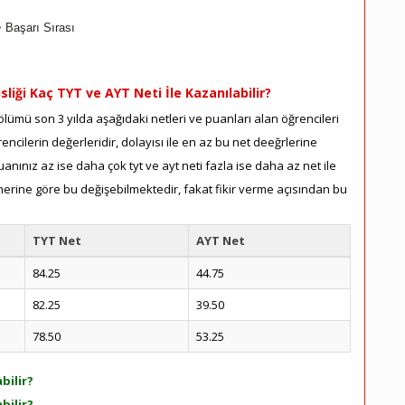
Başarı Sırası
liği Kaç TYT ve AYT Neti İle Kazanılabilir?
lümü son 3 yılda aşağıdaki netleri ve puanları alan öğrencileri
ncilerin değerleridir, dolayısı ile en az bu net deeğrlerine
nınız az ise daha çok tyt ve ayt neti fazla ise daha az net ile
herine göre bu değişebilmektedir, fakat fikir verme açısından bu
TYT Net
AYT Net
84.25
44.75
82.25
39.50
78.50
53.25
bilir?
bilir?