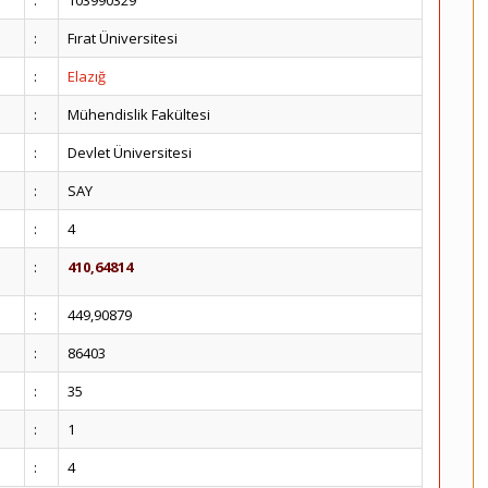
:
103990329
:
Fırat Üniversitesi
:
Elazığ
:
Mühendislik Fakültesi
:
Devlet Üniversitesi
:
SAY
:
4
:
410,64814
:
449,90879
:
86403
:
35
:
1
:
4