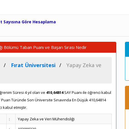
et Sayısına Göre Hesaplama
ği Bölümü Taban Puanı ve Başarı Sırası Nedir
Fırat Üniversitesi
Yapay Zeka ve
renim Süresi 4 yıl olan ve
410,64814
SAY Puanı ile öğrenci kabul
AY Puan Türünde Son Üniversite Sınavında En Düşük 410,64814
 kabul etmiştir.
:
Yapay Zeka ve Veri Mühendisliği