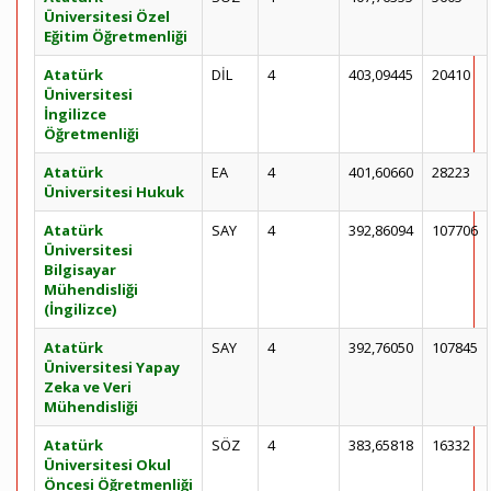
Üniversitesi Özel
Eğitim Öğretmenliği
Atatürk
DİL
4
403,09445
20410
Üniversitesi
İngilizce
Öğretmenliği
Atatürk
EA
4
401,60660
28223
Üniversitesi Hukuk
Atatürk
SAY
4
392,86094
107706
Üniversitesi
Bilgisayar
Mühendisliği
(İngilizce)
Atatürk
SAY
4
392,76050
107845
Üniversitesi Yapay
Zeka ve Veri
Mühendisliği
Atatürk
SÖZ
4
383,65818
16332
Üniversitesi Okul
Öncesi Öğretmenliği