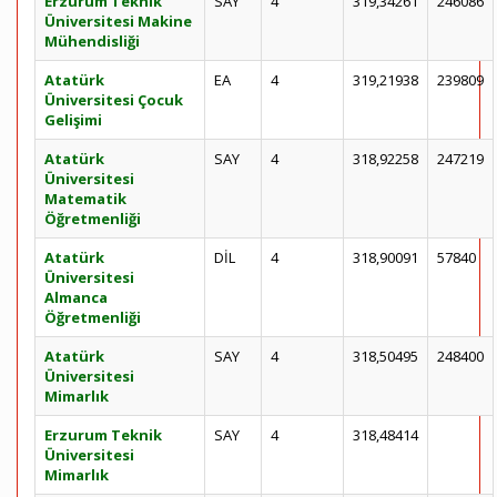
Erzurum Teknik
SAY
4
319,34261
246086
Üniversitesi Makine
Mühendisliği
Atatürk
EA
4
319,21938
239809
Üniversitesi Çocuk
Gelişimi
Atatürk
SAY
4
318,92258
247219
Üniversitesi
Matematik
Öğretmenliği
Atatürk
DİL
4
318,90091
57840
Üniversitesi
Almanca
Öğretmenliği
Atatürk
SAY
4
318,50495
248400
Üniversitesi
Mimarlık
Erzurum Teknik
SAY
4
318,48414
Üniversitesi
Mimarlık