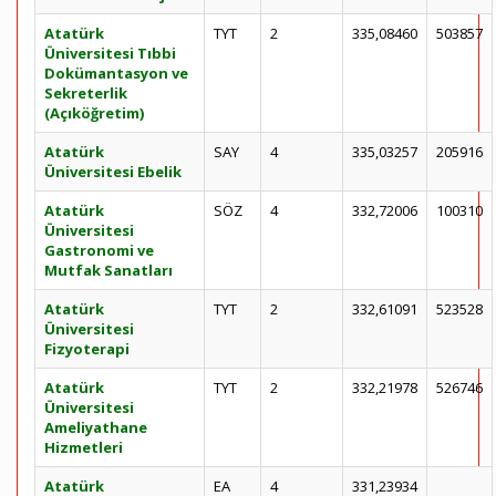
Atatürk
TYT
2
335,08460
503857
Üniversitesi Tıbbi
Dokümantasyon ve
Sekreterlik
(Açıköğretim)
Atatürk
SAY
4
335,03257
205916
Üniversitesi Ebelik
Atatürk
SÖZ
4
332,72006
100310
Üniversitesi
Gastronomi ve
Mutfak Sanatları
Atatürk
TYT
2
332,61091
523528
Üniversitesi
Fizyoterapi
Atatürk
TYT
2
332,21978
526746
Üniversitesi
Ameliyathane
Hizmetleri
Atatürk
EA
4
331,23934