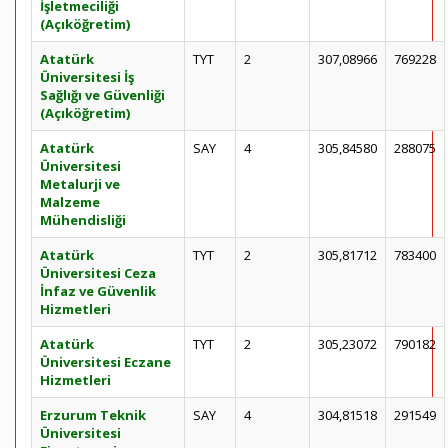
İşletmeciliği
(Açıköğretim)
Atatürk
TYT
2
307,08966
769228
Üniversitesi İş
Sağlığı ve Güvenliği
(Açıköğretim)
Atatürk
SAY
4
305,84580
288075
Üniversitesi
Metalurji ve
Malzeme
Mühendisliği
Atatürk
TYT
2
305,81712
783400
Üniversitesi Ceza
İnfaz ve Güvenlik
Hizmetleri
Atatürk
TYT
2
305,23072
790182
Üniversitesi Eczane
Hizmetleri
Erzurum Teknik
SAY
4
304,81518
291549
Üniversitesi