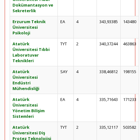
Dokümantasyon ve
Sekreterlik
Erzurum Teknik
EA
4
343,93385
143480
Üniversitesi
Psikoloji
Atatürk
TYT
2
340,37244
463863
Üniversitesi Tıbbi
Laboratuvar
Teknikleri
Atatürk
SAY
4
338,46812
198155
Üniversitesi
Endüstri
Mühendisliği
Atatürk
EA
4
335,71643
171233
Üniversitesi
Yönetim Bilişim
Sistemleri
Atatürk
TYT
2
335,12117
503582
Üniversitesi Diş
Protez Teknolojisi