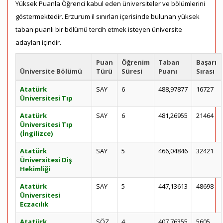
Yüksek Puanla Öğrenci kabul eden üniversiteler ve bölümlerini
göstermektedir. Erzurum il sınırları içerisinde bulunan yüksek
taban puanlı bir bölümü tercih etmek isteyen üniversite
adayları içindir.
Puan
Öğrenim
Taban
Başarı
Üniversite Bölümü
Türü
Süresi
Puanı
Sırası
Atatürk
SAY
6
488,97877
16727
Üniversitesi Tıp
Atatürk
SAY
6
481,26955
21464
Üniversitesi Tıp
(İngilizce)
Atatürk
SAY
5
466,04846
32421
Üniversitesi Diş
Hekimliği
Atatürk
SAY
5
447,13613
48698
Üniversitesi
Eczacılık
Atatürk
SÖZ
4
407,76355
5605