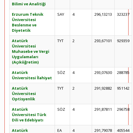
Bilimi ve Analitiği
Erzurum Teknik
SAY
4
296,13213
323237
Üniversitesi
Beslenme ve
Diyetetik
Atatürk
TYT
2
293,67101
929359
Üniversitesi
Muhasebe ve Vergi
Uygulamaları
(Açıköğretim)
Atatürk
SÖZ
4
293,07630
288785
Üniversitesi İlahiyat
Atatürk
TYT
2
291,92882
951142
Üniversitesi
Optisyenlik
Atatürk
SÖZ
4
291,87811
296758
Üniversitesi Türk
Dili ve Edebiyatı
Atatürk
EA
4
291,79078
405544