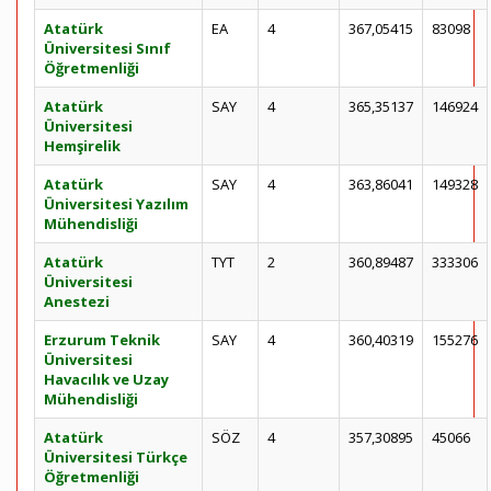
Atatürk
EA
4
367,05415
83098
Üniversitesi Sınıf
Öğretmenliği
Atatürk
SAY
4
365,35137
146924
Üniversitesi
Hemşirelik
Atatürk
SAY
4
363,86041
149328
Üniversitesi Yazılım
Mühendisliği
Atatürk
TYT
2
360,89487
333306
Üniversitesi
Anestezi
Erzurum Teknik
SAY
4
360,40319
155276
Üniversitesi
Havacılık ve Uzay
Mühendisliği
Atatürk
SÖZ
4
357,30895
45066
Üniversitesi Türkçe
Öğretmenliği