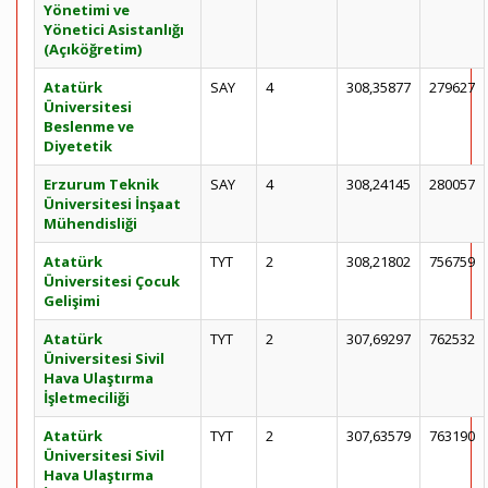
Yönetimi ve
Yönetici Asistanlığı
(Açıköğretim)
Atatürk
SAY
4
308,35877
279627
Üniversitesi
Beslenme ve
Diyetetik
Erzurum Teknik
SAY
4
308,24145
280057
Üniversitesi İnşaat
Mühendisliği
Atatürk
TYT
2
308,21802
756759
Üniversitesi Çocuk
Gelişimi
Atatürk
TYT
2
307,69297
762532
Üniversitesi Sivil
Hava Ulaştırma
İşletmeciliği
Atatürk
TYT
2
307,63579
763190
Üniversitesi Sivil
Hava Ulaştırma