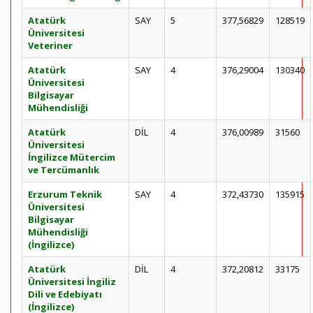
Atatürk
SAY
5
377,56829
128519
Üniversitesi
Veteriner
Atatürk
SAY
4
376,29004
130340
Üniversitesi
Bilgisayar
Mühendisliği
Atatürk
DİL
4
376,00989
31560
Üniversitesi
İngilizce Mütercim
ve Tercümanlık
Erzurum Teknik
SAY
4
372,43730
135915
Üniversitesi
Bilgisayar
Mühendisliği
(İngilizce)
Atatürk
DİL
4
372,20812
33175
Üniversitesi İngiliz
Dili ve Edebiyatı
(İngilizce)