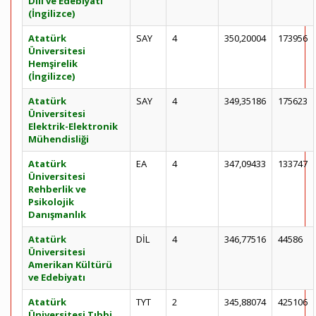
Dili ve Edebiyatı
(İngilizce)
Atatürk
SAY
4
350,20004
173956
Üniversitesi
Hemşirelik
(İngilizce)
Atatürk
SAY
4
349,35186
175623
Üniversitesi
Elektrik-Elektronik
Mühendisliği
Atatürk
EA
4
347,09433
133747
Üniversitesi
Rehberlik ve
Psikolojik
Danışmanlık
Atatürk
DİL
4
346,77516
44586
Üniversitesi
Amerikan Kültürü
ve Edebiyatı
Atatürk
TYT
2
345,88074
425106
Üniversitesi Tıbbi