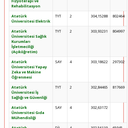
Fizyoterapi ve
Rehabilitasyon
Atatürk
TYT
2
304,15288
802464
Üniversitesi Elektrik
Atatürk
TYT
2
303,93231
804997
Üniversitesi Sağlık
Kurumları
İşletmeciliği
(Açıköğretim)
Atatürk
SAY
4
303,18622
297302
Üniversitesi Yapay
Zeka ve Makine
Öğrenmesi
Atatürk
TYT
2
302,84465
817669
Üniversitesi İş
Sağlığı ve Güvenliği
Atatürk
SAY
4
302,63172
Üniversitesi Gıda
Mühendisliği
Atatürk
DİL
4
302,56119
65945