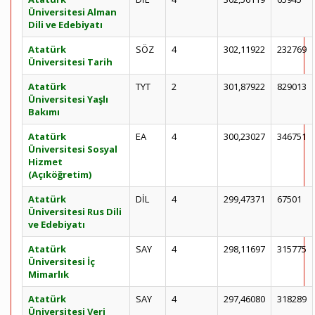
Üniversitesi Alman
Dili ve Edebiyatı
Atatürk
SÖZ
4
302,11922
232769
Üniversitesi Tarih
Atatürk
TYT
2
301,87922
829013
Üniversitesi Yaşlı
Bakımı
Atatürk
EA
4
300,23027
346751
Üniversitesi Sosyal
Hizmet
(Açıköğretim)
Atatürk
DİL
4
299,47371
67501
Üniversitesi Rus Dili
ve Edebiyatı
Atatürk
SAY
4
298,11697
315775
Üniversitesi İç
Mimarlık
Atatürk
SAY
4
297,46080
318289
Üniversitesi Veri