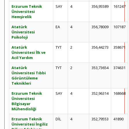
Erzurum Teknik
SAY
4
356,95589
161247
Üniversitesi
Hemşirelik
Atatürk
EA
4
356,78009
107187
Üniversitesi
Psikoloji
Atatürk
TYT
2
356,44273
358671
Üniversitesi İlk ve
Acil Yardım
Atatürk
TYT
2
353,73654
374631
Üniversitesi Tıbbi
Görüntüleme
Teknikleri
Erzurum Teknik
SAY
4
352,96314
168668
Üniversitesi
Bilgisayar
Mühendisliği
Erzurum Teknik
DİL
4
352,79553
41890
Üniversitesi İngiliz