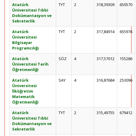
Atatürk
TYT
2
318,39309
650570
Üniversitesi Tıbbi
Dokümantasyon ve
Sekreterlik
Atatürk
TYT
2
317,84914
655976
Üniversitesi
Bilgisayar
Programcılığı
Atatürk
SÖZ
4
317,57012
155286
Üniversitesi Tarih
Öğretmenliği
Atatürk
SAY
4
316,87684
253096
Üniversitesi
İlköğretim
Matematik
Öğretmenliği
Atatürk
TYT
2
315,49755
679412
Üniversitesi Tıbbi
Dokümantasyon ve
Sekreterlik