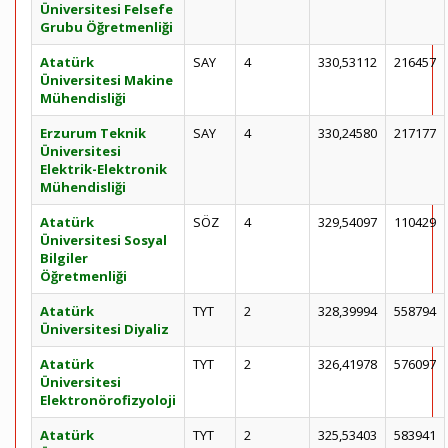
Üniversitesi Felsefe
Grubu Öğretmenliği
Atatürk
SAY
4
330,53112
216457
Üniversitesi Makine
Mühendisliği
Erzurum Teknik
SAY
4
330,24580
217177
Üniversitesi
Elektrik-Elektronik
Mühendisliği
Atatürk
SÖZ
4
329,54097
110429
Üniversitesi Sosyal
Bilgiler
Öğretmenliği
Atatürk
TYT
2
328,39994
558794
Üniversitesi Diyaliz
Atatürk
TYT
2
326,41978
576097
Üniversitesi
Elektronörofizyoloji
Atatürk
TYT
2
325,53403
583941