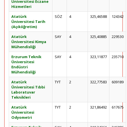
Üniversitesi Eczane
Hizmetleri
Atatürk
SÖZ
4
325,46588
124342
Üniversitesi Tarih
(Açıköğretim)
Atatürk
SAY
4
325,40885
229530
Üniversitesi Kimya
Mühendisliği
Erzurum Teknik
SAY
4
323,11877
235710
Üniversitesi
Endüstri
Mühendisliği
Atatürk
TYT
2
322,77583
609189
Üniversitesi Tıbbi
Laboratuvar
Teknikleri
Atatürk
TYT
2
321,86492
617675
Üniversitesi
Odyometri