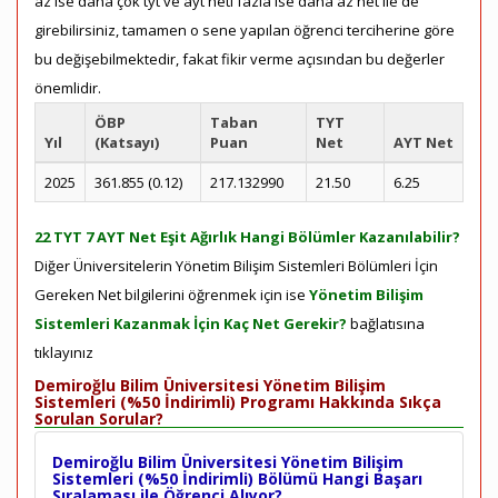
az ise daha çok tyt ve ayt neti fazla ise daha az net ile de
girebilirsiniz, tamamen o sene yapılan öğrenci terciherine göre
bu değişebilmektedir, fakat fikir verme açısından bu değerler
önemlidir.
ÖBP
Taban
TYT
Yıl
(Katsayı)
Puan
Net
AYT Net
2025
361.855 (0.12)
217.132990
21.50
6.25
22 TYT 7 AYT Net Eşit Ağırlık Hangi Bölümler Kazanılabilir?
Diğer Üniversitelerin Yönetim Bilişim Sistemleri Bölümleri İçin
Gereken Net bilgilerini öğrenmek için ise
Yönetim Bilişim
Sistemleri Kazanmak İçin Kaç Net Gerekir?
bağlatısına
tıklayınız
Demiroğlu Bilim Üniversitesi Yönetim Bilişim
Sistemleri (%50 İndirimli) Programı Hakkında Sıkça
Sorulan Sorular?
Demiroğlu Bilim Üniversitesi Yönetim Bilişim
Sistemleri (%50 İndirimli) Bölümü Hangi Başarı
Sıralaması ile Öğrenci Alıyor?