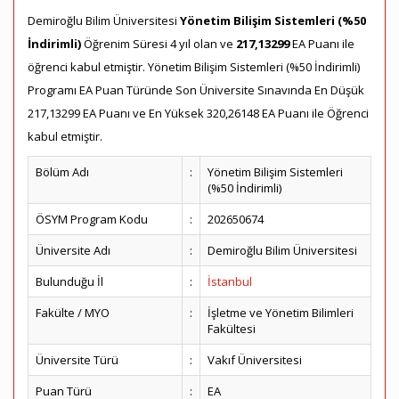
Demiroğlu Bilim Üniversitesi
Yönetim Bilişim Sistemleri (%50
İndirimli)
Öğrenim Süresi 4 yıl olan ve
217,13299
EA Puanı ile
öğrenci kabul etmiştir. Yönetim Bilişim Sistemleri (%50 İndirimli)
Programı EA Puan Türünde Son Üniversite Sınavında En Düşük
217,13299 EA Puanı ve En Yüksek 320,26148 EA Puanı ile Öğrenci
kabul etmiştir.
Bölüm Adı
:
Yönetim Bilişim Sistemleri
(%50 İndirimli)
ÖSYM Program Kodu
:
202650674
Üniversite Adı
:
Demiroğlu Bilim Üniversitesi
Bulunduğu İl
:
İstanbul
Fakülte / MYO
:
İşletme ve Yönetim Bilimleri
Fakültesi
Üniversite Türü
:
Vakıf Üniversitesi
Puan Türü
:
EA