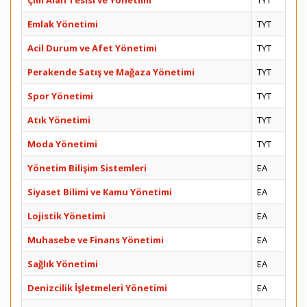
Çim Alan Tesisi ve Yönetimi
TYT
Emlak Yönetimi
TYT
Acil Durum ve Afet Yönetimi
TYT
Perakende Satış ve Mağaza Yönetimi
TYT
Spor Yönetimi
TYT
Atık Yönetimi
TYT
Moda Yönetimi
TYT
Yönetim Bilişim Sistemleri
EA
Siyaset Bilimi ve Kamu Yönetimi
EA
Lojistik Yönetimi
EA
Muhasebe ve Finans Yönetimi
EA
Sağlık Yönetimi
EA
Denizcilik İşletmeleri Yönetimi
EA