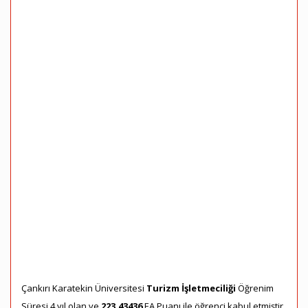
Çankırı Karatekin Üniversitesi
Turizm İşletmeciliği
Öğrenim
Süresi 4 yıl olan ve
223,43436
EA Puanı ile öğrenci kabul etmiştir.