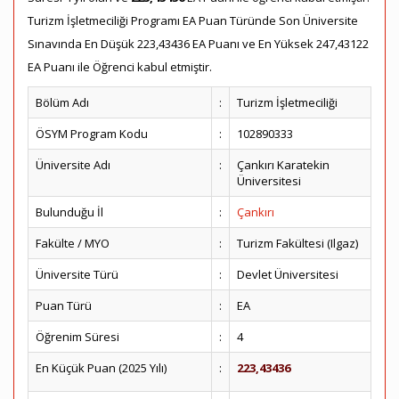
Turizm İşletmeciliği Programı EA Puan Türünde Son Üniversite
Sınavında En Düşük 223,43436 EA Puanı ve En Yüksek 247,43122
EA Puanı ile Öğrenci kabul etmiştir.
Bölüm Adı
:
Turizm İşletmeciliği
ÖSYM Program Kodu
:
102890333
Üniversite Adı
:
Çankırı Karatekin
Üniversitesi
Bulunduğu İl
:
Çankırı
Fakülte / MYO
:
Turizm Fakültesi (Ilgaz)
Üniversite Türü
:
Devlet Üniversitesi
Puan Türü
:
EA
Öğrenim Süresi
:
4
En Küçük Puan (2025 Yılı)
:
223,43436