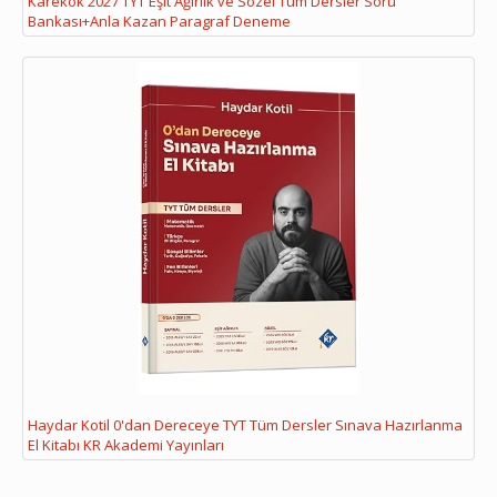
Karekök 2027 TYT Eşit Ağırlık ve Sözel Tüm Dersler Soru
Bankası+Anla Kazan Paragraf Deneme
Haydar Kotil 0'dan Dereceye TYT Tüm Dersler Sınava Hazırlanma
El Kitabı KR Akademi Yayınları