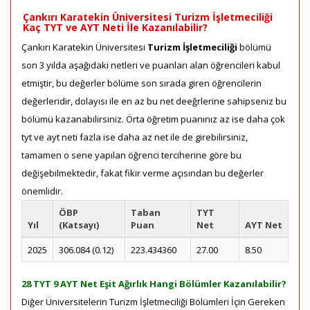
Çankırı Karatekin Üniversitesi Turizm İşletmeciliği
Kaç TYT ve AYT Neti İle Kazanılabilir?
Çankırı Karatekin Üniversitesi
Turizm İşletmeciliği
bölümü
son 3 yılda aşağıdaki netleri ve puanları alan öğrencileri kabul
etmiştir, bu değerler bölüme son sırada giren öğrencilerin
değerleridir, dolayısı ile en az bu net deeğrlerine sahipseniz bu
bölümü kazanabilirsiniz. Örta öğretim puanınız az ise daha çok
tyt ve ayt neti fazla ise daha az net ile de girebilirsiniz,
tamamen o sene yapılan öğrenci terciherine göre bu
değişebilmektedir, fakat fikir verme açısından bu değerler
önemlidir.
ÖBP
Taban
TYT
Yıl
(Katsayı)
Puan
Net
AYT Net
2025
306.084 (0.12)
223.434360
27.00
8.50
28 TYT 9 AYT Net Eşit Ağırlık Hangi Bölümler Kazanılabilir?
Diğer Üniversitelerin Turizm İşletmeciliği Bölümleri İçin Gereken