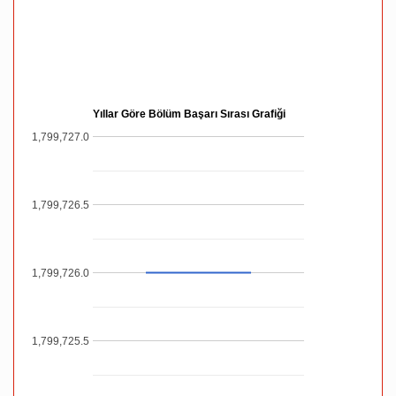
Yıllar Göre Bölüm Başarı Sırası Grafiği
1,799,727.0
1,799,726.5
1,799,726.0
1,799,725.5