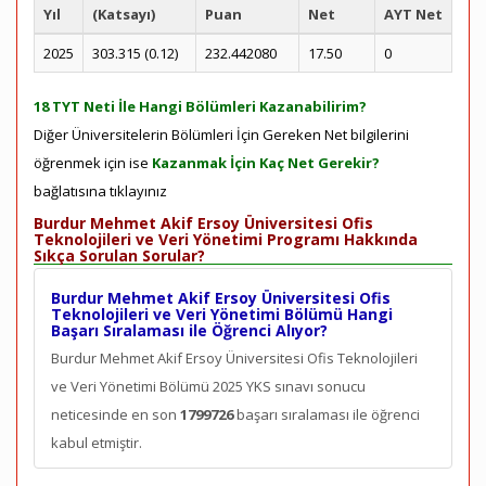
Yıl
(Katsayı)
Puan
Net
AYT Net
2025
303.315 (0.12)
232.442080
17.50
0
18 TYT Neti İle Hangi Bölümleri Kazanabilirim?
Diğer Üniversitelerin Bölümleri İçin Gereken Net bilgilerini
öğrenmek için ise
Kazanmak İçin Kaç Net Gerekir?
bağlatısına tıklayınız
Burdur Mehmet Akif Ersoy Üniversitesi Ofis
Teknolojileri ve Veri Yönetimi Programı Hakkında
Sıkça Sorulan Sorular?
Burdur Mehmet Akif Ersoy Üniversitesi Ofis
Teknolojileri ve Veri Yönetimi Bölümü Hangi
Başarı Sıralaması ile Öğrenci Alıyor?
Burdur Mehmet Akif Ersoy Üniversitesi Ofis Teknolojileri
ve Veri Yönetimi Bölümü 2025 YKS sınavı sonucu
neticesinde en son
1799726
başarı sıralaması ile öğrenci
kabul etmiştir.