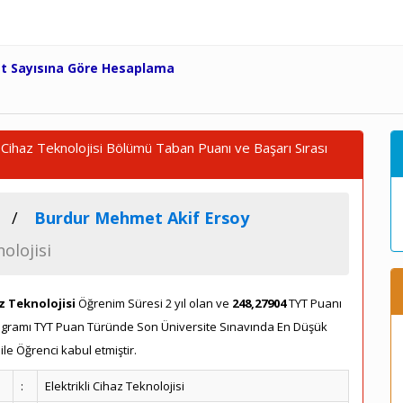
et Sayısına Göre Hesaplama
 Cihaz Teknolojisi Bölümü Taban Puanı ve Başarı Sırası
Burdur Mehmet Akif Ersoy
nolojisi
az Teknolojisi
Öğrenim Süresi 2 yıl olan ve
248,27904
TYT Puanı
i Programı TYT Puan Türünde Son Üniversite Sınavında En Düşük
le Öğrenci kabul etmiştir.
:
Elektrikli Cihaz Teknolojisi