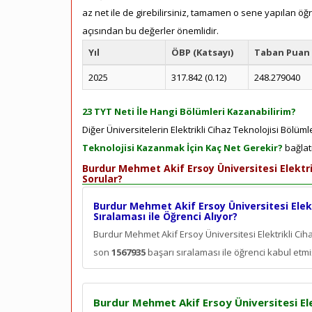
az net ile de girebilirsiniz, tamamen o sene yapılan öğ
açısından bu değerler önemlidir.
Yıl
ÖBP (Katsayı)
Taban Puan
2025
317.842 (0.12)
248.279040
23 TYT Neti İle Hangi Bölümleri Kazanabilirim?
Diğer Üniversitelerin Elektrikli Cihaz Teknolojisi Bölüml
Teknolojisi Kazanmak İçin Kaç Net Gerekir?
bağlatı
Burdur Mehmet Akif Ersoy Üniversitesi Elektri
Sorular?
Burdur Mehmet Akif Ersoy Üniversitesi Elekt
Sıralaması ile Öğrenci Alıyor?
Burdur Mehmet Akif Ersoy Üniversitesi Elektrikli Ci
son
1567935
başarı sıralaması ile öğrenci kabul etmiş
Burdur Mehmet Akif Ersoy Üniversitesi Ele