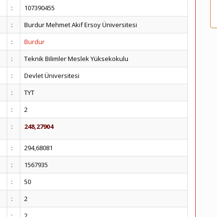
:
107390455
:
Burdur Mehmet Akif Ersoy Üniversitesi
:
Burdur
:
Teknik Bilimler Meslek Yüksekokulu
:
Devlet Üniversitesi
:
TYT
:
2
:
248,27904
:
294,68081
:
1567935
:
50
:
2
:
2