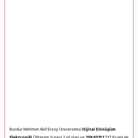
Burdur Mehmet Akif Ersoy Üniversitesi
Dijital Dönüşüm
Elektroniği
Öğrenim Süresi 2 yıl olan ve
259,03712
TYT Puanı ile