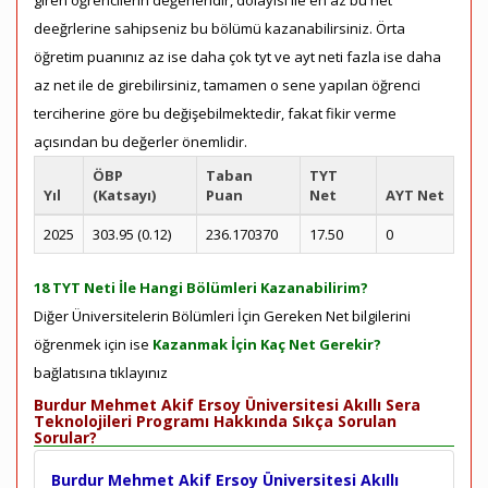
giren öğrencilerin değerleridir, dolayısı ile en az bu net
deeğrlerine sahipseniz bu bölümü kazanabilirsiniz. Örta
öğretim puanınız az ise daha çok tyt ve ayt neti fazla ise daha
az net ile de girebilirsiniz, tamamen o sene yapılan öğrenci
terciherine göre bu değişebilmektedir, fakat fikir verme
açısından bu değerler önemlidir.
ÖBP
Taban
TYT
Yıl
(Katsayı)
Puan
Net
AYT Net
2025
303.95 (0.12)
236.170370
17.50
0
18 TYT Neti İle Hangi Bölümleri Kazanabilirim?
Diğer Üniversitelerin Bölümleri İçin Gereken Net bilgilerini
öğrenmek için ise
Kazanmak İçin Kaç Net Gerekir?
bağlatısına tıklayınız
Burdur Mehmet Akif Ersoy Üniversitesi Akıllı Sera
Teknolojileri Programı Hakkında Sıkça Sorulan
Sorular?
Burdur Mehmet Akif Ersoy Üniversitesi Akıllı