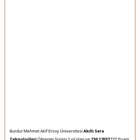
Burdur Mehmet Akif Ersoy Üniversitesi
Akıllı Sera
Teknolojileri
Öğrenim Süresi 2 yıl olan ve
236,17037
TYT Puanı