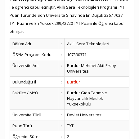
ile öğrenci kabul etmiştir. Akıllı Sera Teknolojileri Programı TYT
Puan Türünde Son Üniversite Sınavında En Düşük 236,17037
TYT Puanı ve En Yüksek 299,42720 TYT Puanı ile Öğrenci kabul
etmiştir.
Bölüm Adı
:
Akıllı Sera Teknolojileri
ÖSYM Program Kodu
:
107390371
Üniversite Adı
:
Burdur Mehmet Akif Ersoy
Üniversitesi
Bulunduğu İl
:
Burdur
Fakülte / MYO
:
Burdur Gıda Tarım ve
Hayvancılık Meslek
Yüksekokulu
Üniversite Türü
:
Devlet Üniversitesi
Puan Türü
:
TYT
Öğrenim Süresi
:
2