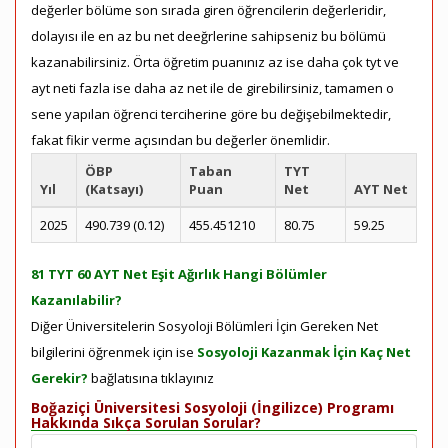
değerler bölüme son sırada giren öğrencilerin değerleridir,
dolayısı ile en az bu net deeğrlerine sahipseniz bu bölümü
kazanabilirsiniz. Örta öğretim puanınız az ise daha çok tyt ve
ayt neti fazla ise daha az net ile de girebilirsiniz, tamamen o
sene yapılan öğrenci terciherine göre bu değişebilmektedir,
fakat fikir verme açısından bu değerler önemlidir.
ÖBP
Taban
TYT
Yıl
(Katsayı)
Puan
Net
AYT Net
2025
490.739 (0.12)
455.451210
80.75
59.25
81 TYT 60 AYT Net Eşit Ağırlık Hangi Bölümler
Kazanılabilir?
Diğer Üniversitelerin Sosyoloji Bölümleri İçin Gereken Net
bilgilerini öğrenmek için ise
Sosyoloji Kazanmak İçin Kaç Net
Gerekir?
bağlatısına tıklayınız
Boğaziçi Üniversitesi Sosyoloji (İngilizce) Programı
Hakkında Sıkça Sorulan Sorular?