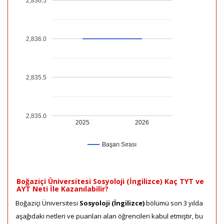
2,836.5
2,836.0
2,835.5
2,835.0
2025
2026
Başarı Sırası
Boğaziçi Üniversitesi Sosyoloji (İngilizce) Kaç TYT ve
AYT Neti İle Kazanılabilir?
Boğaziçi Üniversitesi
Sosyoloji (İngilizce)
bölümü son 3 yılda
aşağıdaki netleri ve puanları alan öğrencileri kabul etmiştir, bu