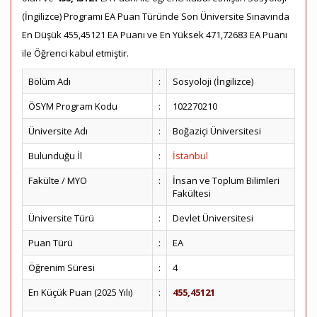
(İngilizce) Programı EA Puan Türünde Son Üniversite Sınavında
En Düşük 455,45121 EA Puanı ve En Yüksek 471,72683 EA Puanı
ile Öğrenci kabul etmiştir.
Bölüm Adı
:
Sosyoloji (İngilizce)
ÖSYM Program Kodu
:
102270210
Üniversite Adı
:
Boğaziçi Üniversitesi
Bulunduğu İl
:
İstanbul
Fakülte / MYO
:
İnsan ve Toplum Bilimleri
Fakültesi
Üniversite Türü
:
Devlet Üniversitesi
Puan Türü
:
EA
Öğrenim Süresi
:
4
En Küçük Puan (2025 Yılı)
:
455,45121