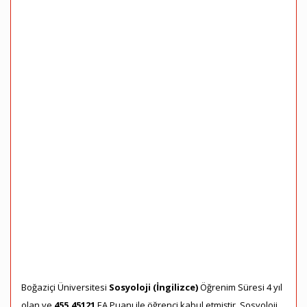
Boğaziçi Üniversitesi
Sosyoloji (İngilizce)
Öğrenim Süresi 4 yıl
olan ve
455,45121
EA Puanı ile öğrenci kabul etmiştir. Sosyoloji