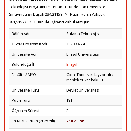
Teknolojisi Programı TYT Puan Türünde Son Üniversite
Sınavında En Düşük 234,21158 TYT Puanı ve En Yüksek
281,51573 TYT Puanı ile Öğrenci kabul etmiştir.
Bölüm Adı
:
Sulama Teknolojisi
ÖSYM Program Kodu
:
102090224
Üniversite Adı
:
Bingöl Üniversitesi
Bulunduğu İl
:
Bingöl
Fakülte / MYO
:
Gıda, Tarım ve Hayvancılık
Meslek Yüksekokulu
Üniversite Türü
:
Devlet Üniversitesi
Puan Türü
:
TYT
Öğrenim Süresi
:
2
En Küçük Puan (2025 Yılı)
:
234,21158