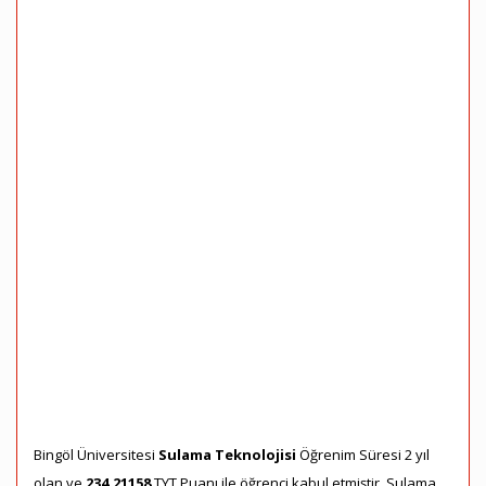
Bingöl Üniversitesi
Sulama Teknolojisi
Öğrenim Süresi 2 yıl
olan ve
234,21158
TYT Puanı ile öğrenci kabul etmiştir. Sulama