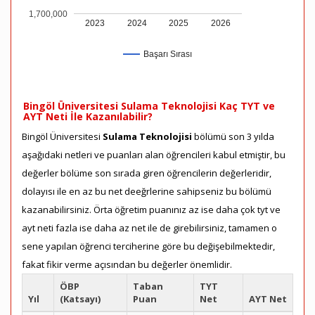
1,700,000
2023
2024
2025
2026
Başarı Sırası
Bingöl Üniversitesi Sulama Teknolojisi Kaç TYT ve
AYT Neti İle Kazanılabilir?
Bingöl Üniversitesi
Sulama Teknolojisi
bölümü son 3 yılda
aşağıdaki netleri ve puanları alan öğrencileri kabul etmiştir, bu
değerler bölüme son sırada giren öğrencilerin değerleridir,
dolayısı ile en az bu net deeğrlerine sahipseniz bu bölümü
kazanabilirsiniz. Örta öğretim puanınız az ise daha çok tyt ve
ayt neti fazla ise daha az net ile de girebilirsiniz, tamamen o
sene yapılan öğrenci terciherine göre bu değişebilmektedir,
fakat fikir verme açısından bu değerler önemlidir.
ÖBP
Taban
TYT
Yıl
(Katsayı)
Puan
Net
AYT Net