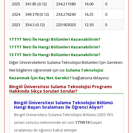
2025
341.85 (0.12)
234.211580
16.00
0
2024
349.378 (0.12)
234.274240
16.25
0
2023
354.3 (0.12)
220.903020
12.50
0
17 TYT Neti İle Hangi Bölümleri Kazanabilirim?
17 TYT Neti İle Hangi Bölümleri Kazanabilirim?
13 TYT Neti İle Hangi Bölümleri Kazanabilirim?
Diğer Üniversitelerin Sulama Teknolojisi Bölümleri İçin Gereken
Net bilgilerini öğrenmek için ise
Sulama Teknolojisi
Kazanmak İçin Kaç Net Gerekir?
bağlatısına tıklayınız
Bingöl Üniversitesi Sulama Teknolojisi Programı
Hakkında Sıkça Sorulan Sorular?
Bingöl Üniversitesi Sulama Teknolojisi Bölümü
Hangi Başarı Sıralaması ile Öğrenci Alıyor?
Bingöl Üniversitesi Sulama Teknolojisi Bölümü 2025 YKS
sınavı sonucu neticesinde en son
1774110
başarı
sıralaması ile öğrenci kabul etmiştir.