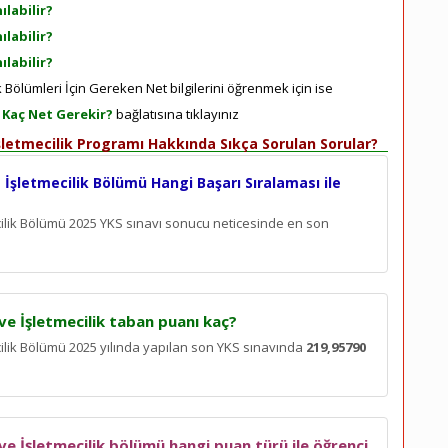
ılabilir?
ılabilir?
ılabilir?
k Bölümleri İçin Gereken Net bilgilerini öğrenmek için ise
n Kaç Net Gerekir?
bağlatısına tıklayınız
İşletmecilik Programı Hakkında Sıkça Sorulan Sorular?
 İşletmecilik Bölümü Hangi Başarı Sıralaması ile
ecilik Bölümü 2025 YKS sınavı sonucu neticesinde en son
ve İşletmecilik taban puanı kaç?
cilik Bölümü 2025 yılında yapılan son YKS sınavında
219,95790
ve İşletmecilik bölümü hangi puan türü ile öğrenci