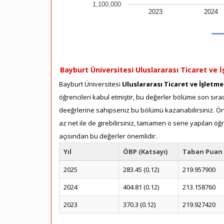
1,100,000
2023
2024
Bayburt Üniversitesi Uluslararası Ticaret ve İ
Bayburt Üniversitesi
Uluslararası Ticaret ve İşletme
öğrencileri kabul etmiştir, bu değerler bölüme son sırad
deeğrlerine sahipseniz bu bölümü kazanabilirsiniz. Ört
az net ile de girebilirsiniz, tamamen o sene yapılan öğ
açısından bu değerler önemlidir.
Yıl
ÖBP (Katsayı)
Taban Puan
2025
283.45 (0.12)
219.957900
2024
404.81 (0.12)
213.158760
2023
370.3 (0.12)
219.927420