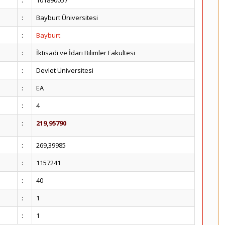
:
101890057
:
Bayburt Üniversitesi
:
Bayburt
:
İktisadi ve İdari Bilimler Fakültesi
:
Devlet Üniversitesi
:
EA
:
4
:
219,95790
:
269,39985
:
1157241
:
40
:
1
:
1