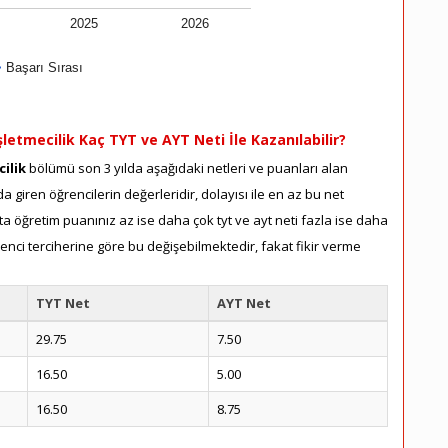
2025
2026
Başarı Sırası
şletmecilik Kaç TYT ve AYT Neti İle Kazanılabilir?
cilik
bölümü son 3 yılda aşağıdaki netleri ve puanları alan
a giren öğrencilerin değerleridir, dolayısı ile en az bu net
a öğretim puanınız az ise daha çok tyt ve ayt neti fazla ise daha
renci terciherine göre bu değişebilmektedir, fakat fikir verme
TYT Net
AYT Net
29.75
7.50
16.50
5.00
16.50
8.75