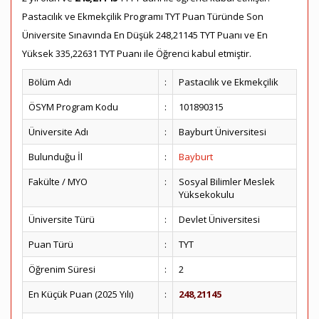
Pastacılık ve Ekmekçilik Programı TYT Puan Türünde Son
Üniversite Sınavında En Düşük 248,21145 TYT Puanı ve En
Yüksek 335,22631 TYT Puanı ile Öğrenci kabul etmiştir.
Bölüm Adı
:
Pastacılık ve Ekmekçilik
ÖSYM Program Kodu
:
101890315
Üniversite Adı
:
Bayburt Üniversitesi
Bulunduğu İl
:
Bayburt
Fakülte / MYO
:
Sosyal Bilimler Meslek
Yüksekokulu
Üniversite Türü
:
Devlet Üniversitesi
Puan Türü
:
TYT
Öğrenim Süresi
:
2
En Küçük Puan (2025 Yılı)
:
248,21145