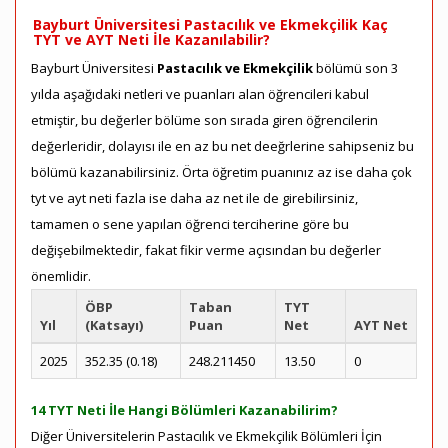
Bayburt Üniversitesi Pastacılık ve Ekmekçilik Kaç
TYT ve AYT Neti İle Kazanılabilir?
Bayburt Üniversitesi
Pastacılık ve Ekmekçilik
bölümü son 3
yılda aşağıdaki netleri ve puanları alan öğrencileri kabul
etmiştir, bu değerler bölüme son sırada giren öğrencilerin
değerleridir, dolayısı ile en az bu net deeğrlerine sahipseniz bu
bölümü kazanabilirsiniz. Örta öğretim puanınız az ise daha çok
tyt ve ayt neti fazla ise daha az net ile de girebilirsiniz,
tamamen o sene yapılan öğrenci terciherine göre bu
değişebilmektedir, fakat fikir verme açısından bu değerler
önemlidir.
ÖBP
Taban
TYT
Yıl
(Katsayı)
Puan
Net
AYT Net
2025
352.35 (0.18)
248.211450
13.50
0
14 TYT Neti İle Hangi Bölümleri Kazanabilirim?
Diğer Üniversitelerin Pastacılık ve Ekmekçilik Bölümleri İçin