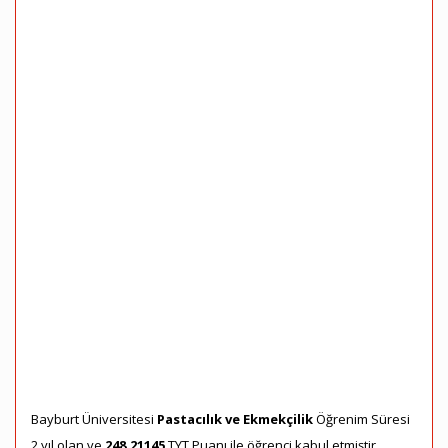
Bayburt Üniversitesi
Pastacılık ve Ekmekçilik
Öğrenim Süresi
2 yıl olan ve
248,21145
TYT Puanı ile öğrenci kabul etmiştir.