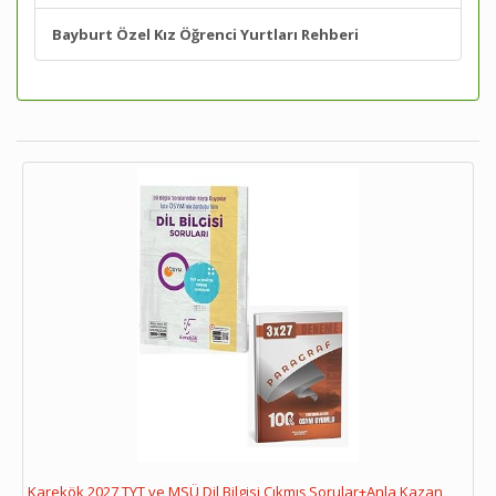
Bayburt Özel Kız Öğrenci Yurtları Rehberi
Karekök 2027 TYT ve MSÜ Dil Bilgisi Çıkmış Sorular+Anla Kazan