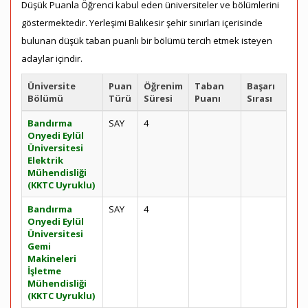
Düşük Puanla Öğrenci kabul eden üniversiteler ve bölümlerini
göstermektedir. Yerleşimi Balıkesir şehir sınırları içerisinde
bulunan düşük taban puanlı bir bölümü tercih etmek isteyen
adaylar içindir.
Üniversite
Puan
Öğrenim
Taban
Başarı
Bölümü
Türü
Süresi
Puanı
Sırası
Bandırma
SAY
4
Onyedi Eylül
Üniversitesi
Elektrik
Mühendisliği
(KKTC Uyruklu)
Bandırma
SAY
4
Onyedi Eylül
Üniversitesi
Gemi
Makineleri
İşletme
Mühendisliği
(KKTC Uyruklu)