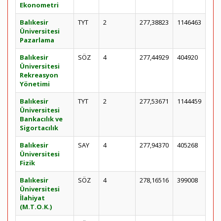
Ekonometri
Balıkesir
TYT
2
277,38823
1146463
Üniversitesi
Pazarlama
Balıkesir
SÖZ
4
277,44929
404920
Üniversitesi
Rekreasyon
Yönetimi
Balıkesir
TYT
2
277,53671
1144459
Üniversitesi
Bankacılık ve
Sigortacılık
Balıkesir
SAY
4
277,94370
405268
Üniversitesi
Fizik
Balıkesir
SÖZ
4
278,16516
399008
Üniversitesi
İlahiyat
(M.T.O.K.)