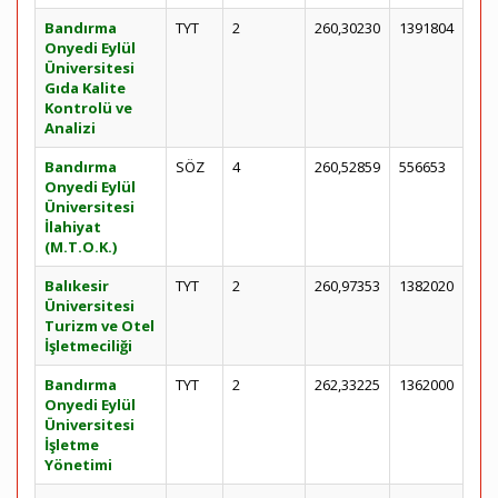
Bandırma
TYT
2
260,30230
1391804
Onyedi Eylül
Üniversitesi
Gıda Kalite
Kontrolü ve
Analizi
Bandırma
SÖZ
4
260,52859
556653
Onyedi Eylül
Üniversitesi
İlahiyat
(M.T.O.K.)
Balıkesir
TYT
2
260,97353
1382020
Üniversitesi
Turizm ve Otel
İşletmeciliği
Bandırma
TYT
2
262,33225
1362000
Onyedi Eylül
Üniversitesi
İşletme
Yönetimi