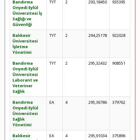
Bandırma
TYT
2
293,18450
935395
Onyedi Eylül
Üniversitesi İş
Sağlığı ve
Güvenliği
Balıkesir
TYT
2
294,25178
922028
Üniversitesi
İşletme
Yönetimi
Bandırma
TYT
2
295,32432
908551
Onyedi Eylül
Üniversitesi
Laborant ve
Veteriner
Sağlık
Bandırma
EA
4
295,36786
379762
Onyedi Eylül
Üniversitesi
Sağlık
Yönetimi
Balıkesir
EA
4
295,91034
375896