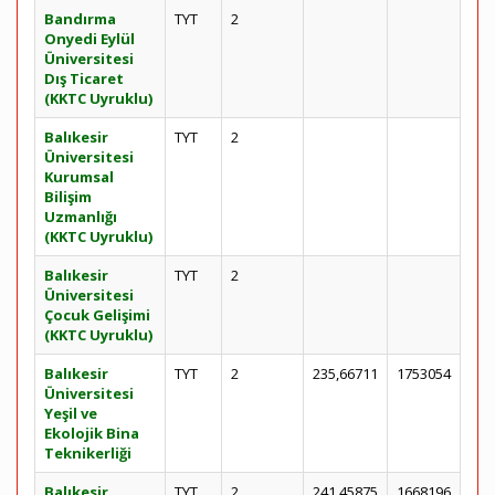
Bandırma
TYT
2
Onyedi Eylül
Üniversitesi
Dış Ticaret
(KKTC Uyruklu)
Balıkesir
TYT
2
Üniversitesi
Kurumsal
Bilişim
Uzmanlığı
(KKTC Uyruklu)
Balıkesir
TYT
2
Üniversitesi
Çocuk Gelişimi
(KKTC Uyruklu)
Balıkesir
TYT
2
235,66711
1753054
Üniversitesi
Yeşil ve
Ekolojik Bina
Teknikerliği
Balıkesir
TYT
2
241,45875
1668196