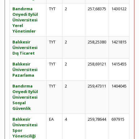
Bandırma
TYT
2
257,68375
1430122
Onyedi Eylül
Üniversitesi
Yerel
Yönetimler
Balıkesir
TYT
2
258,25380
1421815
Üniversitesi
Dış Ticaret
Balıkesir
TYT
2
258,69121
1415455
Üniversitesi
Pazarlama
Bandırma
TYT
2
259,47311
1404045
Onyedi Eylül
Üniversitesi
Sosyal
Güvenlik
Balıkesir
EA
4
259,78644
697915
Üniversitesi
Spor
Yöneticiliği