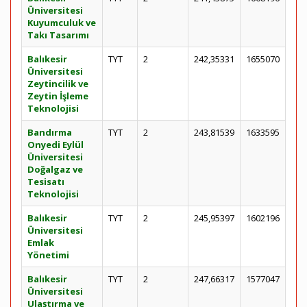
Üniversitesi
Kuyumculuk ve
Takı Tasarımı
Balıkesir
TYT
2
242,35331
1655070
Üniversitesi
Zeytincilik ve
Zeytin İşleme
Teknolojisi
Bandırma
TYT
2
243,81539
1633595
Onyedi Eylül
Üniversitesi
Doğalgaz ve
Tesisatı
Teknolojisi
Balıkesir
TYT
2
245,95397
1602196
Üniversitesi
Emlak
Yönetimi
Balıkesir
TYT
2
247,66317
1577047
Üniversitesi
Ulaştırma ve