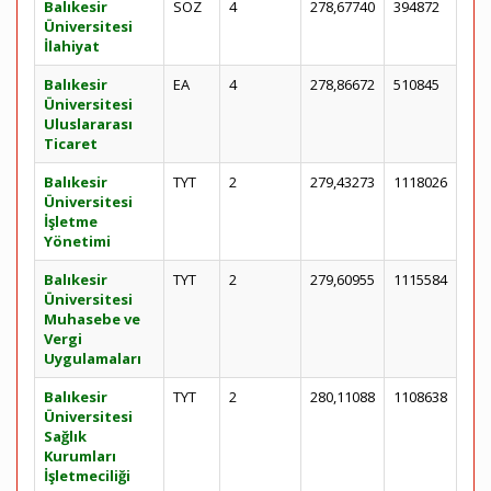
Balıkesir
SÖZ
4
278,67740
394872
Üniversitesi
İlahiyat
Balıkesir
EA
4
278,86672
510845
Üniversitesi
Uluslararası
Ticaret
Balıkesir
TYT
2
279,43273
1118026
Üniversitesi
İşletme
Yönetimi
Balıkesir
TYT
2
279,60955
1115584
Üniversitesi
Muhasebe ve
Vergi
Uygulamaları
Balıkesir
TYT
2
280,11088
1108638
Üniversitesi
Sağlık
Kurumları
İşletmeciliği