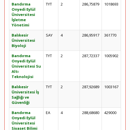
Bandırma
TYT
2
286,75879
1018693
Onyedi Eylül
Üniversitesi
İşletme
Yönetimi
Balıkesir
SAY
4
286,95917
361770
Üniversitesi
Biyoloji
Bandırma
TYT
2
287,72337
1005902
Onyedi Eylül
Üniversitesi Su
Altı
Teknolojisi
Balıkesir
TYT
2
287,92689
1003167
Üniversitesi İş
Sağlığı ve
Güvenliği
Bandırma
EA
4
288,68680
429000
Onyedi Eylül
Üniversitesi
Siyaset Bilimi