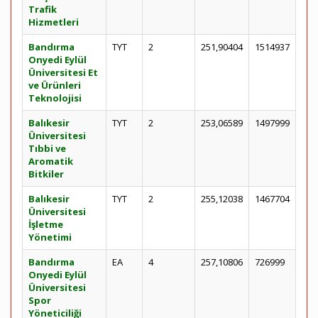
Trafik
Hizmetleri
Bandırma
TYT
2
251,90404
1514937
Onyedi Eylül
Üniversitesi Et
ve Ürünleri
Teknolojisi
Balıkesir
TYT
2
253,06589
1497999
Üniversitesi
Tıbbi ve
Aromatik
Bitkiler
Balıkesir
TYT
2
255,12038
1467704
Üniversitesi
İşletme
Yönetimi
Bandırma
EA
4
257,10806
726999
Onyedi Eylül
Üniversitesi
Spor
Yöneticiliği