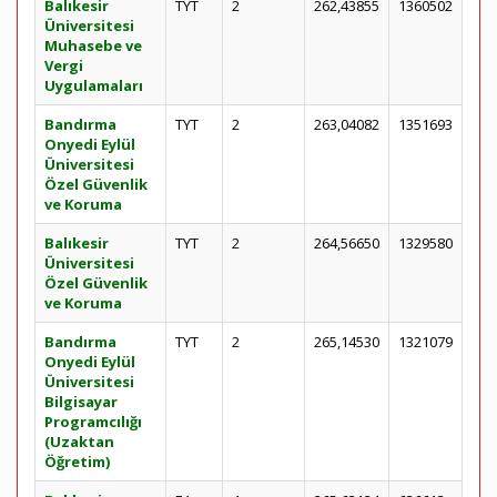
Balıkesir
TYT
2
262,43855
1360502
Üniversitesi
Muhasebe ve
Vergi
Uygulamaları
Bandırma
TYT
2
263,04082
1351693
Onyedi Eylül
Üniversitesi
Özel Güvenlik
ve Koruma
Balıkesir
TYT
2
264,56650
1329580
Üniversitesi
Özel Güvenlik
ve Koruma
Bandırma
TYT
2
265,14530
1321079
Onyedi Eylül
Üniversitesi
Bilgisayar
Programcılığı
(Uzaktan
Öğretim)