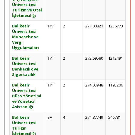
Üniversitesi
Turizm ve Otel
İşletmeciliği
Balıkesir
TYT
2
271,00821
1236773
Üniversitesi
Muhasebe ve
Vergi
Uygulamaları
Balıkesir
TYT
2
272,69580
1212491
Üniversitesi
Bankacılık ve
Sigortacılık
Balıkesir
TYT
2
274,03948
1193206
Üniversitesi
Büro Yönetimi
ve Yönetici
Asistanlığı
Balıkesir
EA
4
274,87749
546781
Üniversitesi
Turizm
İşletmeciliği