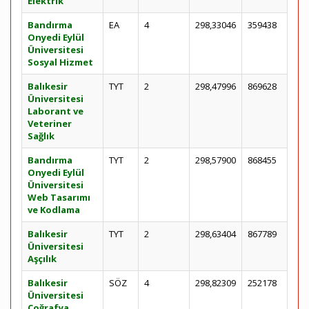
Elektrik
Bandırma
EA
4
298,33046
359438
Onyedi Eylül
Üniversitesi
Sosyal Hizmet
Balıkesir
TYT
2
298,47996
869628
Üniversitesi
Laborant ve
Veteriner
Sağlık
Bandırma
TYT
2
298,57900
868455
Onyedi Eylül
Üniversitesi
Web Tasarımı
ve Kodlama
Balıkesir
TYT
2
298,63404
867789
Üniversitesi
Aşçılık
Balıkesir
SÖZ
4
298,82309
252178
Üniversitesi
Coğrafya