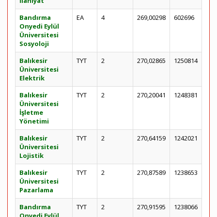
İlahiyat
Bandırma
EA
4
269,00298
602696
Onyedi Eylül
Üniversitesi
Sosyoloji
Balıkesir
TYT
2
270,02865
1250814
Üniversitesi
Elektrik
Balıkesir
TYT
2
270,20041
1248381
Üniversitesi
İşletme
Yönetimi
Balıkesir
TYT
2
270,64159
1242021
Üniversitesi
Lojistik
Balıkesir
TYT
2
270,87589
1238653
Üniversitesi
Pazarlama
Bandırma
TYT
2
270,91595
1238066
Onyedi Eylül