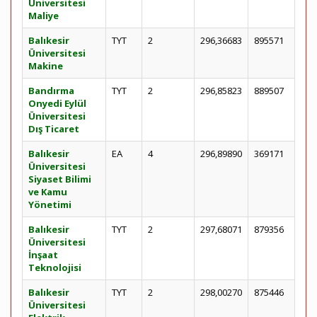
Üniversitesi
Maliye
Balıkesir
TYT
2
296,36683
895571
Üniversitesi
Makine
Bandırma
TYT
2
296,85823
889507
Onyedi Eylül
Üniversitesi
Dış Ticaret
Balıkesir
EA
4
296,89890
369171
Üniversitesi
Siyaset Bilimi
ve Kamu
Yönetimi
Balıkesir
TYT
2
297,68071
879356
Üniversitesi
İnşaat
Teknolojisi
Balıkesir
TYT
2
298,00270
875446
Üniversitesi