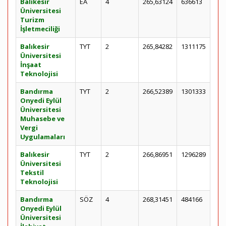
Balıkesir
EA
4
265,63124
636613
Üniversitesi
Turizm
İşletmeciliği
Balıkesir
TYT
2
265,84282
1311175
Üniversitesi
İnşaat
Teknolojisi
Bandırma
TYT
2
266,52389
1301333
Onyedi Eylül
Üniversitesi
Muhasebe ve
Vergi
Uygulamaları
Balıkesir
TYT
2
266,86951
1296289
Üniversitesi
Tekstil
Teknolojisi
Bandırma
SÖZ
4
268,31451
484166
Onyedi Eylül
Üniversitesi