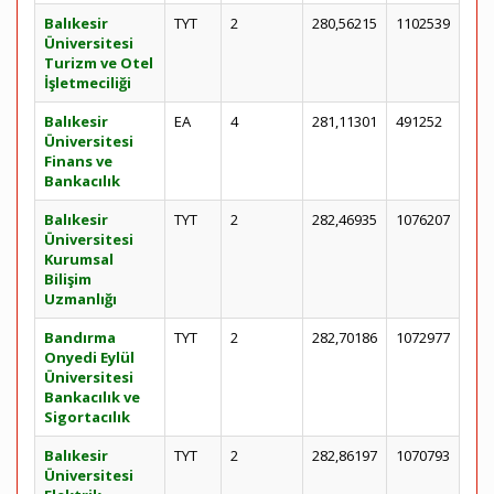
Balıkesir
TYT
2
280,56215
1102539
Üniversitesi
Turizm ve Otel
İşletmeciliği
Balıkesir
EA
4
281,11301
491252
Üniversitesi
Finans ve
Bankacılık
Balıkesir
TYT
2
282,46935
1076207
Üniversitesi
Kurumsal
Bilişim
Uzmanlığı
Bandırma
TYT
2
282,70186
1072977
Onyedi Eylül
Üniversitesi
Bankacılık ve
Sigortacılık
Balıkesir
TYT
2
282,86197
1070793
Üniversitesi