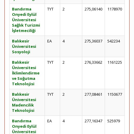
Bandırma
TYT
2
275,06140
1178970
Onyedi Eylül
Üniversitesi
Sağlık Turizmi
İşletmeciliği
Balıkesir
EA
4
275,36037
542234
Üniversitesi
Sosyoloji
Balıkesir
TYT
2
276,33662
1161225
Üniversitesi
İklimlendirme
ve Soğutma
Teknolojisi
Balıkesir
TYT
2
277,08461
1150677
Üniversitesi
Madencilik
Teknolojisi
Bandırma
EA
4
277,16347
525979
Onyedi Eylül
Üniversitesi