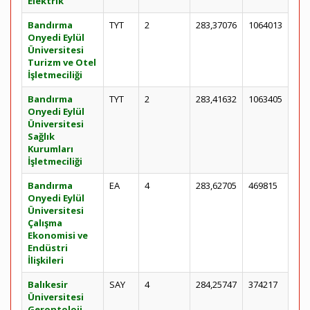
Elektrik
Bandırma
TYT
2
283,37076
1064013
Onyedi Eylül
Üniversitesi
Turizm ve Otel
İşletmeciliği
Bandırma
TYT
2
283,41632
1063405
Onyedi Eylül
Üniversitesi
Sağlık
Kurumları
İşletmeciliği
Bandırma
EA
4
283,62705
469815
Onyedi Eylül
Üniversitesi
Çalışma
Ekonomisi ve
Endüstri
İlişkileri
Balıkesir
SAY
4
284,25747
374217
Üniversitesi
Gerontoloji