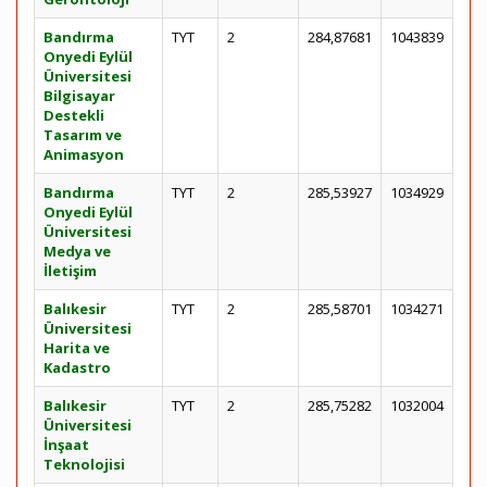
Bandırma
TYT
2
284,87681
1043839
Onyedi Eylül
Üniversitesi
Bilgisayar
Destekli
Tasarım ve
Animasyon
Bandırma
TYT
2
285,53927
1034929
Onyedi Eylül
Üniversitesi
Medya ve
İletişim
Balıkesir
TYT
2
285,58701
1034271
Üniversitesi
Harita ve
Kadastro
Balıkesir
TYT
2
285,75282
1032004
Üniversitesi
İnşaat
Teknolojisi