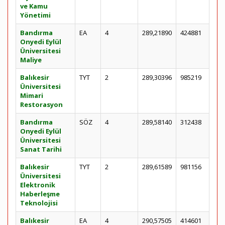
ve Kamu
Yönetimi
Bandırma
EA
4
289,21890
424881
Onyedi Eylül
Üniversitesi
Maliye
Balıkesir
TYT
2
289,30396
985219
Üniversitesi
Mimari
Restorasyon
Bandırma
SÖZ
4
289,58140
312438
Onyedi Eylül
Üniversitesi
Sanat Tarihi
Balıkesir
TYT
2
289,61589
981156
Üniversitesi
Elektronik
Haberleşme
Teknolojisi
Balıkesir
EA
4
290,57505
414601