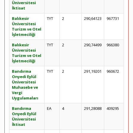
Üniversitesi
İktisat
Balıkesir
TYT
2
290,64123
967731
Üniversitesi
Turizm ve Otel
İşletmeciliği
Balıkesir
TYT
2
290,74499
966380
Üniversitesi
Turizm ve Otel
İşletmeciliği
Bandırma
TYT
2
291,19201
960672
Onyedi Eylül
Üniversitesi
Muhasebe ve
Vergi
Uygulamaları
Bandırma
EA
4
291,28088
409295
Onyedi Eylül
Üniversitesi
İktisat