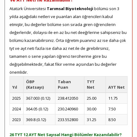
Atatürk Üniversitesi
Tarımsal Biyoteknoloji
bölümü son 3
yılda aşağıdaki netleri ve puanları alan öğrencileri kabul
etmiştir, bu değerler bölüme son sırada giren öğrencilerin
değerleridir, dolayısı ile en az bu net deeğrlerine sahipseniz bu
bölümü kazanabilirsiniz. Örta öğretim puanınız az ise daha çok
tyt ve ayt neti fazla ise daha az net ile de girebilirsiniz,
tamamen o sene yapılan öğrenci terciherine göre bu
değişebilmektedir, fakat fikir verme açısından bu değerler
önemlidir.
ÖBP
Taban
TYT
Yıl
(Katsayı)
Puan
Net
AYT Net
2025
367.003 (0.12)
238.412050
25.00
11.75
2024
364.05 (0.12)
230.240960
30.00
7.50
2023
369.8 (0.12)
233.552800
31.25
8.50
26 TYT 12 AYT Net Sayısal Hangi Bölümler Kazanılabilir?