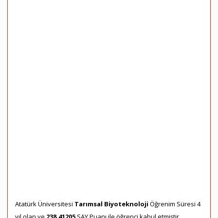
Atatürk Üniversitesi
Tarımsal Biyoteknoloji
Öğrenim Süresi 4
yıl olan ve
238,41205
SAY Puanı ile öğrenci kabul etmiştir.