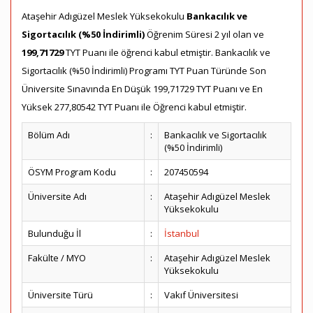
Ataşehir Adıgüzel Meslek Yüksekokulu
Bankacılık ve
Sigortacılık (%50 İndirimli)
Öğrenim Süresi 2 yıl olan ve
199,71729
TYT Puanı ile öğrenci kabul etmiştir. Bankacılık ve
Sigortacılık (%50 İndirimli) Programı TYT Puan Türünde Son
Üniversite Sınavında En Düşük 199,71729 TYT Puanı ve En
Yüksek 277,80542 TYT Puanı ile Öğrenci kabul etmiştir.
Bölüm Adı
:
Bankacılık ve Sigortacılık
(%50 İndirimli)
ÖSYM Program Kodu
:
207450594
Üniversite Adı
:
Ataşehir Adıgüzel Meslek
Yüksekokulu
Bulunduğu İl
:
İstanbul
Fakülte / MYO
:
Ataşehir Adıgüzel Meslek
Yüksekokulu
Üniversite Türü
:
Vakıf Üniversitesi