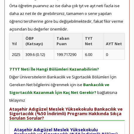
Örta öğretim puanınız az ise daha çok tyt ve ayt neti fazla ise
daha az net ile de girebilirsiniz, tamamen o sene yapılan
öğrenci terciherine göre bu değişebilmektedir, fakat fikir verme
açısından bu değerler önemlidir.
ÖBP
Taban
TYT
Yıl
(Katsayı)
Puan
Net
AYT Net
2025
309.6 (0.12)
199.717290
6.00
0
7 TYT Neti İle Hangi Bölümleri Kazanabilirim?
Diğer Üniversitelerin Bankacılık ve Sigortacılık Bölümleri İçin
Gereken Net bilgilerini öğrenmek için ise
Bankacılık ve
Sigortacılık Kazanmak İçin Kaç Net Gerekir?
bağlatısına
tıklayınız
Ataşehir Adıgüzel Meslek Yüksekokulu Bankacılık ve
Sigortacılık (%50 İndirimli) Programı Hakkında Sıkça
Sorulan Sorular?
Ataşehir Adıgüzel Meslek Yüksekokulu