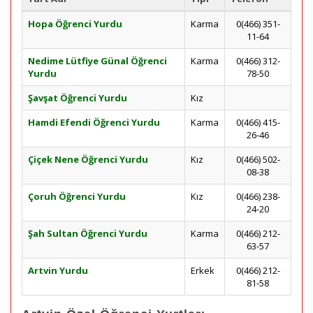
Hopa Öğrenci Yurdu
Karma
0(466) 351-
11-64
Nedime Lütfiye Günal Öğrenci
Karma
0(466) 312-
Yurdu
78-50
Şavşat Öğrenci Yurdu
Kız
Hamdi Efendi Öğrenci Yurdu
Karma
0(466) 415-
26-46
Çiçek Nene Öğrenci Yurdu
Kız
0(466) 502-
08-38
Çoruh Öğrenci Yurdu
Kız
0(466) 238-
24-20
Şah Sultan Öğrenci Yurdu
Karma
0(466) 212-
63-57
Artvin Yurdu
Erkek
0(466) 212-
81-58