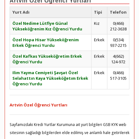
Artvin Özel Öğrenci Yurtları
Yurt Adı
Tipi
Telefon
Özel Nedime Lütfiye Günal
Kız
0(466)
Yükseköğrenim Kız Öğrenci Yurdu
212-3638
Özel Hopa Hisar Yükseköğrenim
Erkek
0(534)
Erkek Öğrenci Yurdu
937-2215
Özel Kafkas Yükseköğretim Erkek
Erkek
4(662)
Öğrenci Yurdu
124-972
Ilim Yayma Cemiyeti Şavşat Özel
Erkek
0(466)
Selahattın Kaya Yükseköğetım Erkek
517-3105
Öğrencı Yurdu
Artvin Özel Öğrenci Yurtları
Sayfamızdaki Kredi Yurtlar Kurumuna ait yurt bilgileri GSB KYK web
sitesinin sağladığı bilgilerden elde edilmiş ve anlamlı hale getirilerek