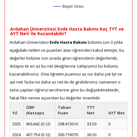
Başarı Sırası
Ardahan Üniversitesi Evde Hasta Bakımı Kaç TYT ve
AYT Neti İle Kazanılabilir?
Ardahan Üniversitesi
Evde Hasta Bakımı
bölümü son 3 yılda
aşağıdaki netleri ve puanları alan öğrencileri kabul etmiştir, bu
değerler bölüme son sırada giren öğrencilerin değerleridir,
dolayısı ile en az bu net deeğrlerine sahipseniz bu bölümü
kazanabilirsiniz. Örta öğretim puanınız az ise daha çok tyt ve
ayt neti fazla ise daha az net ile de girebilirsiniz, tamamen o
sene yapılan öğrenci terciherine göre bu değişebilmektedir,
fakat fikir verme açısından bu değerler önemlidir.
ÖBP
Taban
TYT
Yıl
(Katsayı)
Puan
Net
AYT Net
2025
456.642 (0.12)
298.413010
33.50
0
2024
407.754 (0.12)
300.716070
36.50
0