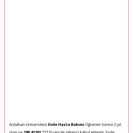
Ardahan Üniversitesi
Evde Hasta Bakımı
Öğrenim Süresi 2 yıl
olan ve
298,41301
TYT Puanı ile öğrenci kabul etmiştir. Evde