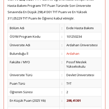
Hasta Bakımı Programı TYT Puan Türünde Son Üniversite
Sınavında En Düşük 298,41301 TYT Puanı ve En Yüksek
311,05229 TYT Puanı ile Öğrenci kabul etmiştir.
Bölüm Adı
:
Evde Hasta Bakımı
ÖSYM Program Kodu
:
101250234
Üniversite Adı
:
Ardahan Üniversitesi
Bulunduğu İl
:
Ardahan
Fakülte / MYO
:
Posof Meslek
Yüksekokulu
Üniversite Türü
:
Devlet Üniversitesi
Puan Türü
:
TYT
Öğrenim Süresi
:
2
En Küçük Puan (2025 Yılı)
:
298,41301