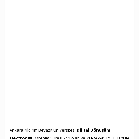
Ankara Yıldırım Beyazıt Üniversitesi
Dijital Dönüşüm
Elektroniği
Öğrenim Süresi 2 yıl olan ve
316,96681
TYT Puanı ile