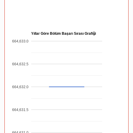
Yıllar Göre Bölüm Başarı Sırası Grafiği
664,633.0
664,632.5
664,632.0
664,631.5
664,631.0