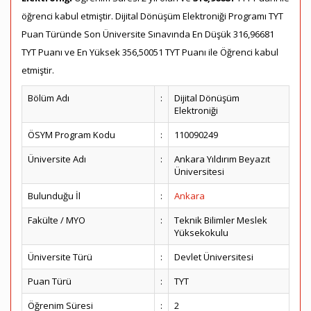
öğrenci kabul etmiştir. Dijital Dönüşüm Elektroniği Programı TYT
Puan Türünde Son Üniversite Sınavında En Düşük 316,96681
TYT Puanı ve En Yüksek 356,50051 TYT Puanı ile Öğrenci kabul
etmiştir.
Bölüm Adı
:
Dijital Dönüşüm
Elektroniği
ÖSYM Program Kodu
:
110090249
Üniversite Adı
:
Ankara Yıldırım Beyazıt
Üniversitesi
Bulunduğu İl
:
Ankara
Fakülte / MYO
:
Teknik Bilimler Meslek
Yüksekokulu
Üniversite Türü
:
Devlet Üniversitesi
Puan Türü
:
TYT
Öğrenim Süresi
:
2