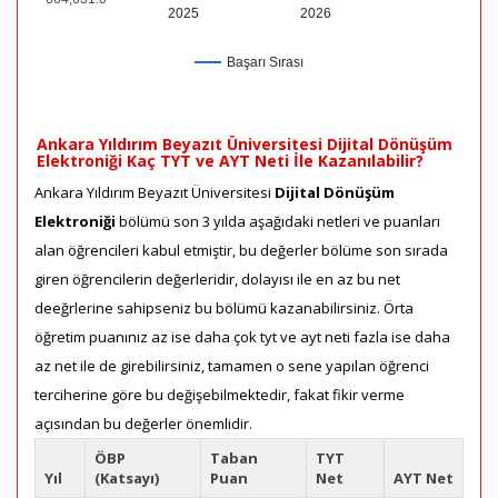
2025
2026
Başarı Sırası
Ankara Yıldırım Beyazıt Üniversitesi Dijital Dönüşüm
Elektroniği Kaç TYT ve AYT Neti İle Kazanılabilir?
Ankara Yıldırım Beyazıt Üniversitesi
Dijital Dönüşüm
Elektroniği
bölümü son 3 yılda aşağıdaki netleri ve puanları
alan öğrencileri kabul etmiştir, bu değerler bölüme son sırada
giren öğrencilerin değerleridir, dolayısı ile en az bu net
deeğrlerine sahipseniz bu bölümü kazanabilirsiniz. Örta
öğretim puanınız az ise daha çok tyt ve ayt neti fazla ise daha
az net ile de girebilirsiniz, tamamen o sene yapılan öğrenci
terciherine göre bu değişebilmektedir, fakat fikir verme
açısından bu değerler önemlidir.
ÖBP
Taban
TYT
Yıl
(Katsayı)
Puan
Net
AYT Net