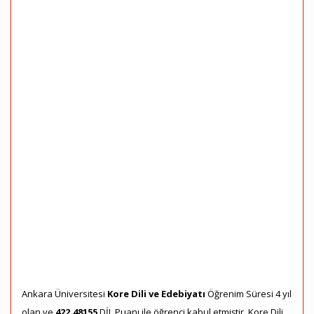
Ankara Üniversitesi
Kore Dili ve Edebiyatı
Öğrenim Süresi 4 yıl
olan ve
422,48155
DİL Puanı ile öğrenci kabul etmiştir. Kore Dili