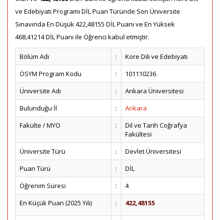
ve Edebiyatı Programı DİL Puan Türünde Son Üniversite
Sınavında En Düşük 422,48155 DİL Puanı ve En Yüksek
468,41214 DİL Puanı ile Öğrenci kabul etmiştir.
Bölüm Adı
:
Kore Dili ve Edebiyatı
ÖSYM Program Kodu
:
101110236
Üniversite Adı
:
Ankara Üniversitesi
Bulunduğu İl
:
Ankara
Fakülte / MYO
:
Dil ve Tarih Coğrafya
Fakültesi
Üniversite Türü
:
Devlet Üniversitesi
Puan Türü
:
DİL
Öğrenim Süresi
:
4
En Küçük Puan (2025 Yılı)
:
422,48155