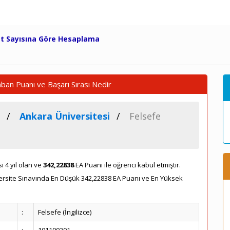
et Sayısına Göre Hesaplama
aban Puanı ve Başarı Sırası Nedir
Ankara Üniversitesi
Felsefe
 4 yıl olan ve
342,22838
EA Puanı ile öğrenci kabul etmiştir.
versite Sınavında En Düşük 342,22838 EA Puanı ve En Yüksek
:
Felsefe (İngilizce)