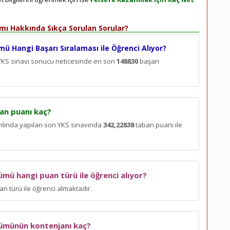
amı Hakkında Sıkça Sorulan Sorular?
mü Hangi Başarı Sıralaması ile Öğrenci Alıyor?
 YKS sınavı sonucu neticesinde en son
148830
başarı
ban puanı kaç?
 yılında yapılan son YKS sınavında
342,22838
taban puanı ile
lümü hangi puan türü ile öğrenci alıyor?
n türü ile öğrenci almaktadır.
ölümünün kontenjanı kaç?