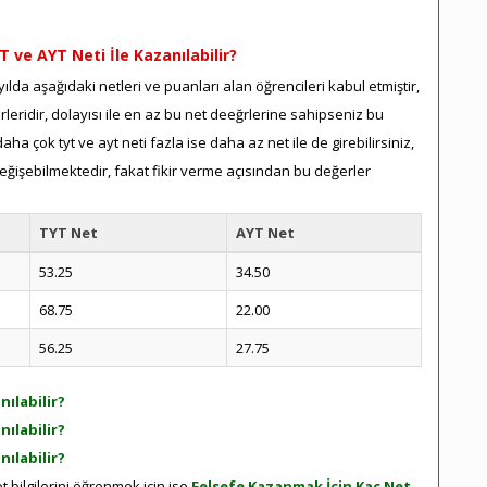
T ve AYT Neti İle Kazanılabilir?
lda aşağıdaki netleri ve puanları alan öğrencileri kabul etmiştir,
eridir, dolayısı ile en az bu net deeğrlerine sahipseniz bu
a çok tyt ve ayt neti fazla ise daha az net ile de girebilirsiniz,
ğişebilmektedir, fakat fikir verme açısından bu değerler
TYT Net
AYT Net
53.25
34.50
68.75
22.00
56.25
27.75
nılabilir?
nılabilir?
nılabilir?
 bilgilerini öğrenmek için ise
Felsefe Kazanmak İçin Kaç Net