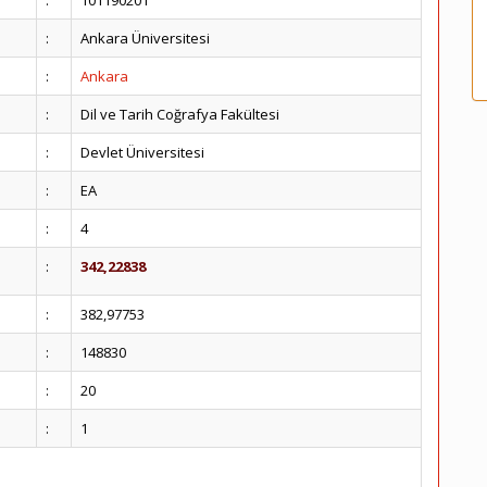
:
101190201
:
Ankara Üniversitesi
:
Ankara
:
Dil ve Tarih Coğrafya Fakültesi
:
Devlet Üniversitesi
:
EA
:
4
:
342,22838
:
382,97753
:
148830
:
20
:
1