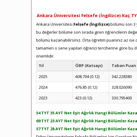
Ankara Üniversitesi Felsefe (İngilizce) Kaç TY
Ankara Üniversitesi
Felsefe (İngilizce)
bölümü son 3 yı
bu değerler bölüme son sırada giren öğrencilerin değerl
bölümü kazanabilirsiniz. Örta öğretim puanınız az ise dah
tamamen o sene yapılan öğrenci terciherine göre bu de
önemlidir.
Yıl
ÖBP (Katsayı)
Taban Puan
2025
408.704 (0.12)
342.228380
2024
476.85 (0.12)
328.026090
2023
423 (0.12)
330.795400
54 TYT 35 AYT Net Eşit Ağırlık Hangi Bölümler Kaza
69 TYT 23 AYT Net Eşit Ağırlık Hangi Bölümler Kaza
57 TYT 28 AYT Net Eşit Ağırlık Hangi Bölümler Kaza
Diğer Üniversitelerin Felsefe Bölümleri İçin Gereken Net