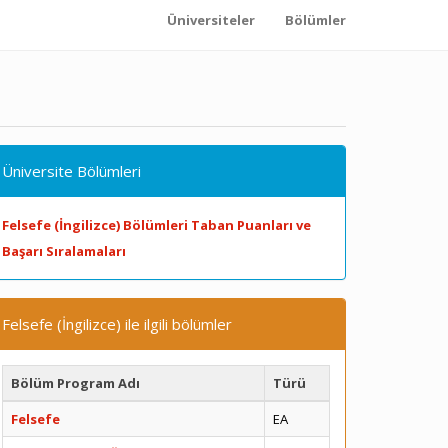
Üniversiteler
Bölümler
Üniversite Bölümleri
Felsefe (İngilizce) Bölümleri Taban Puanları ve
Başarı Sıralamaları
Felsefe (İngilizce) ile ilgili bölümler
Bölüm Program Adı
Türü
Felsefe
EA