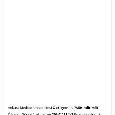
Ankara Medipol Üniversitesi
Optisyenlik (%50 İndirimli)
Öğrenim Süresi 2 yıl olan ve
268,01111
TYT Puanı ile öğrenci