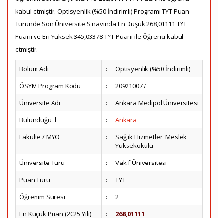
kabul etmiştir. Optisyenlik (%50 İndirimli) Programı TYT Puan
Türünde Son Üniversite Sınavında En Düşük 268,01111 TYT
Puanı ve En Yüksek 345,03378 TYT Puanı ile Öğrenci kabul
etmiştir.
Bölüm Adı
:
Optisyenlik (%50 İndirimli)
ÖSYM Program Kodu
:
209210077
Üniversite Adı
:
Ankara Medipol Üniversitesi
Bulunduğu İl
:
Ankara
Fakülte / MYO
:
Sağlık Hizmetleri Meslek
Yüksekokulu
Üniversite Türü
:
Vakıf Üniversitesi
Puan Türü
:
TYT
Öğrenim Süresi
:
2
En Küçük Puan (2025 Yılı)
:
268,01111