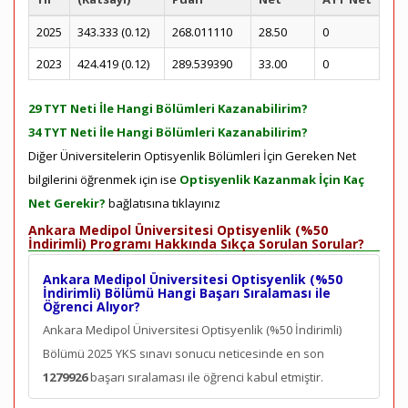
2025
343.333 (0.12)
268.011110
28.50
0
2023
424.419 (0.12)
289.539390
33.00
0
29 TYT Neti İle Hangi Bölümleri Kazanabilirim?
34 TYT Neti İle Hangi Bölümleri Kazanabilirim?
Diğer Üniversitelerin Optisyenlik Bölümleri İçin Gereken Net
bilgilerini öğrenmek için ise
Optisyenlik Kazanmak İçin Kaç
Net Gerekir?
bağlatısına tıklayınız
Ankara Medipol Üniversitesi Optisyenlik (%50
İndirimli) Programı Hakkında Sıkça Sorulan Sorular?
Ankara Medipol Üniversitesi Optisyenlik (%50
İndirimli) Bölümü Hangi Başarı Sıralaması ile
Öğrenci Alıyor?
Ankara Medipol Üniversitesi Optisyenlik (%50 İndirimli)
Bölümü 2025 YKS sınavı sonucu neticesinde en son
1279926
başarı sıralaması ile öğrenci kabul etmiştir.