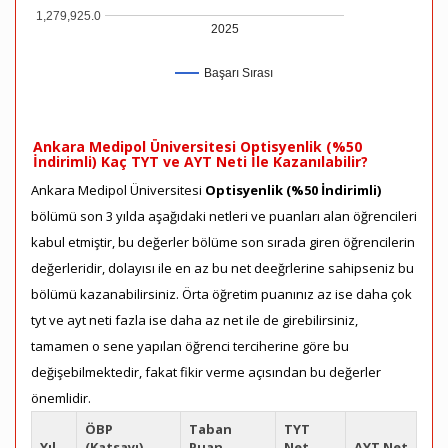
1,279,925.0
2025
Başarı Sırası
Ankara Medipol Üniversitesi Optisyenlik (%50
İndirimli) Kaç TYT ve AYT Neti İle Kazanılabilir?
Ankara Medipol Üniversitesi
Optisyenlik (%50 İndirimli)
bölümü son 3 yılda aşağıdaki netleri ve puanları alan öğrencileri
kabul etmiştir, bu değerler bölüme son sırada giren öğrencilerin
değerleridir, dolayısı ile en az bu net deeğrlerine sahipseniz bu
bölümü kazanabilirsiniz. Örta öğretim puanınız az ise daha çok
tyt ve ayt neti fazla ise daha az net ile de girebilirsiniz,
tamamen o sene yapılan öğrenci terciherine göre bu
değişebilmektedir, fakat fikir verme açısından bu değerler
önemlidir.
ÖBP
Taban
TYT
Yıl
(Katsayı)
Puan
Net
AYT Net