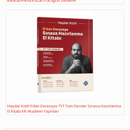
Bankası+Anla Kazan Paragraf Deneme
Haydar Kotil 0'dan Dereceye TYT Tüm Dersler Sınava Hazırlanma
El Kitabı KR Akademi Yayınları