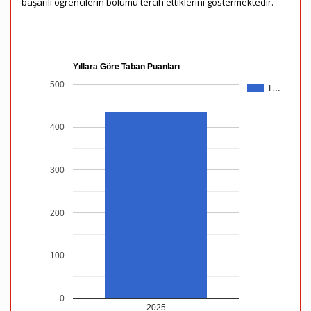
başarılı öğrencilerin bölümü tercih ettiklerini göstermektedir.
Yıllara Göre Taban Puanları
500
T…
400
300
200
100
0
2025