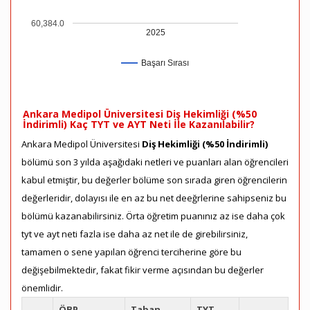
60,384.0
2025
Başarı Sırası
Ankara Medipol Üniversitesi Diş Hekimliği (%50
İndirimli) Kaç TYT ve AYT Neti İle Kazanılabilir?
Ankara Medipol Üniversitesi
Diş Hekimliği (%50 İndirimli)
bölümü son 3 yılda aşağıdaki netleri ve puanları alan öğrencileri
kabul etmiştir, bu değerler bölüme son sırada giren öğrencilerin
değerleridir, dolayısı ile en az bu net deeğrlerine sahipseniz bu
bölümü kazanabilirsiniz. Örta öğretim puanınız az ise daha çok
tyt ve ayt neti fazla ise daha az net ile de girebilirsiniz,
tamamen o sene yapılan öğrenci terciherine göre bu
değişebilmektedir, fakat fikir verme açısından bu değerler
önemlidir.
ÖBP
Taban
TYT