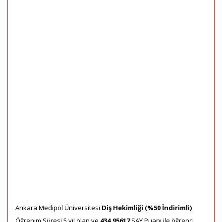
Ankara Medipol Üniversitesi
Diş Hekimliği (%50 İndirimli)
Öğrenim Süresi 5 yıl olan ve
434,95617
SAY Puanı ile öğrenci