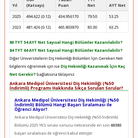
Yıl
(Katsayı)
Puan
Net
AYT Net
2025
494.622 (0.12)
434.956170
79.50
53.25
2023
481.426 (0.12)
465.803870
83.00
63.25
80 TYT 54 AYT Net Sayısal Hangi Bölümler Kazanılabilir?
84 TYT 64 AYT Net Sayısal Hangi Bölümler Kazanılabilir?
Diğer Üniversitelerin Diş Hekimliği Bölümleri İçin Gereken Net
bilgilerini öğrenmek için ise
Diş Hekimliği Kazanmak İçin Kaç
Net Gerekir?
bağlatısına tıklayınız
Ankara Medipol Üniversitesi Diş Hekimliği (%50
İndirimli) Programı Hakkında Sıkça Sorulan Sorular?
Ankara Medipol Üniversitesi Diş Hekimliği (%50
İndirimli) Bölümü Hangi Başarı Sıralaması ile
Öğrenci Alıyor?
Ankara Medipol Üniversitesi Diş Hekimliği (%50 İndirimli)
Bölümü 2025 YKS sınavı sonucu neticesinde en son
60385
başarı sıralaması ile öğrenci kabul etmiştir.