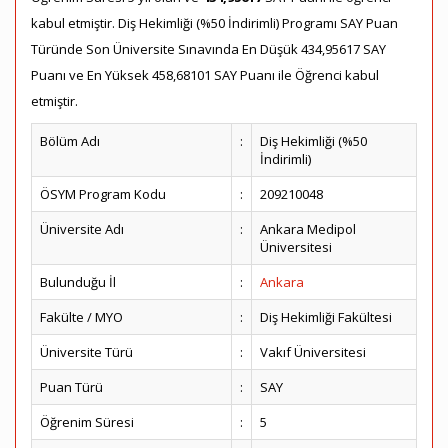
kabul etmiştir. Diş Hekimliği (%50 İndirimli) Programı SAY Puan
Türünde Son Üniversite Sınavında En Düşük 434,95617 SAY
Puanı ve En Yüksek 458,68101 SAY Puanı ile Öğrenci kabul
etmiştir.
Bölüm Adı
:
Diş Hekimliği (%50
İndirimli)
ÖSYM Program Kodu
:
209210048
Üniversite Adı
:
Ankara Medipol
Üniversitesi
Bulunduğu İl
:
Ankara
Fakülte / MYO
:
Diş Hekimliği Fakültesi
Üniversite Türü
:
Vakıf Üniversitesi
Puan Türü
:
SAY
Öğrenim Süresi
:
5