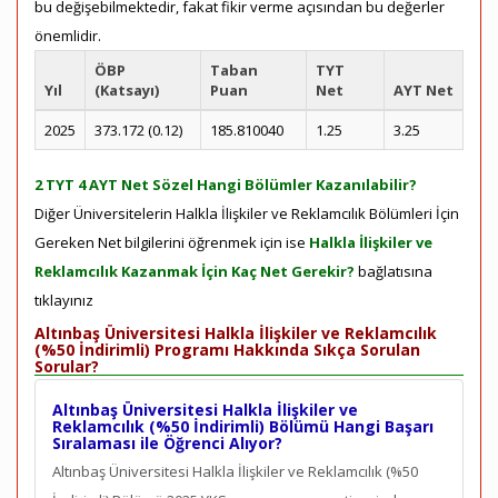
bu değişebilmektedir, fakat fikir verme açısından bu değerler
önemlidir.
ÖBP
Taban
TYT
Yıl
(Katsayı)
Puan
Net
AYT Net
2025
373.172 (0.12)
185.810040
1.25
3.25
2 TYT 4 AYT Net Sözel Hangi Bölümler Kazanılabilir?
Diğer Üniversitelerin Halkla İlişkiler ve Reklamcılık Bölümleri İçin
Gereken Net bilgilerini öğrenmek için ise
Halkla İlişkiler ve
Reklamcılık Kazanmak İçin Kaç Net Gerekir?
bağlatısına
tıklayınız
Altınbaş Üniversitesi Halkla İlişkiler ve Reklamcılık
(%50 İndirimli) Programı Hakkında Sıkça Sorulan
Sorular?
Altınbaş Üniversitesi Halkla İlişkiler ve
Reklamcılık (%50 İndirimli) Bölümü Hangi Başarı
Sıralaması ile Öğrenci Alıyor?
Altınbaş Üniversitesi Halkla İlişkiler ve Reklamcılık (%50