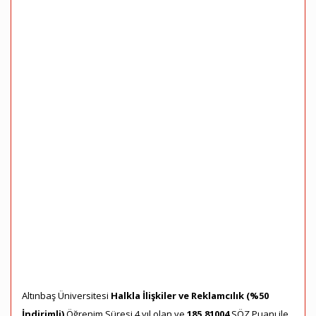
Altınbaş Üniversitesi
Halkla İlişkiler ve Reklamcılık (%50
İndirimli)
Öğrenim Süresi 4 yıl olan ve
185,81004
SÖZ Puanı ile