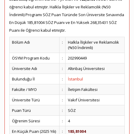
öğrenci kabul etmiştir. Halkla İlişkiler ve Reklamcılık (%50
İndirimli) Programı SÖZ Puan Türünde Son Üniversite Sınavında
En Düşük 185,81004 SÖZ Puanı ve En Yüksek 268,35431 SÖZ
Puanı ile Öğrenci kabul etmiştir.
Bölüm Adı
:
Halkla İlişkiler ve Reklamcılık
(%50 İndirimli)
ÖSYM Program Kodu
:
202990449
Üniversite Adı
:
Altınbaş Üniversitesi
Bulunduğu İl
:
İstanbul
Fakülte / MYO
:
İletişim Fakültesi
Üniversite Türü
:
Vakıf Üniversitesi
Puan Türü
:
SÖZ
Öğrenim Süresi
:
4
En Küçük Puan (2025 Yılı)
:
185,81004