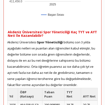
411,456.0
2025
Başarı Sırası
Akdeniz Üniversitesi Spor Yöneticiliği Kaç TYT ve AYT
Neti İle Kazanılabilir?
Akdeniz Üniversitesi
Spor Yöneticiliği
bölümü son 3 yılda
aşağıdaki netleri ve puanları alan öğrencileri kabul etmiştir, bu
değerler bölüme son sırada giren öğrencilerin değerleridir,
dolayısı ile en az bu net deeğrlerine sahipseniz bu bölümü
kazanabilirsiniz. Örta öğretim puanınız az ise daha çok tyt ve
ayt neti fazla ise daha az net ile de girebilirsiniz, tamamen o
sene yapılan öğrenci terciherine göre bu değişebilmektedir,
fakat fikir verme açısından bu değerler önemlidir.
ÖBP
Taban
TYT
Yıl
(Katsayı)
Puan
Net
AYT Net
2025
464.038 (0.12)
290.998980
38.75
20.75