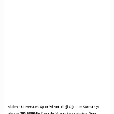
Akdeniz Üniversitesi
Spor Yöneticiliği
Öğrenim Süresi 4 yıl
olan ve
290,99898
EA Puanı ile öğrenci kabul etmiştir. Spor