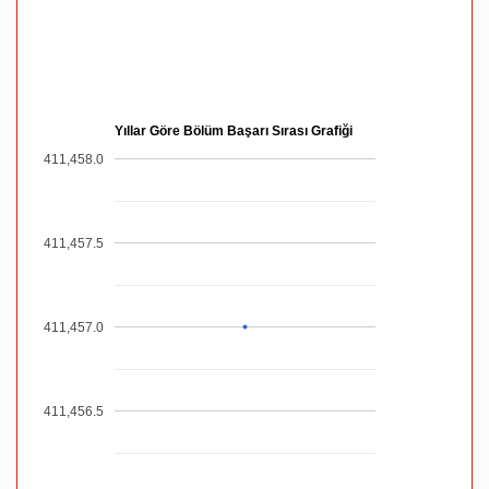
Yıllar Göre Bölüm Başarı Sırası Grafiği
411,458.0
411,457.5
411,457.0
411,456.5