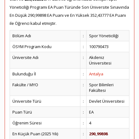
Yöneticiliği Programı EA Puan Türünde Son Üniversite Sınavında
En Düşük 290,99898 EA Puanı ve En Yüksek 352,43777 EA Puanı
ile Öğrenci kabul etmiştir.
Bölüm Adı
:
Spor Yöneticiliği
ÖSYM Program Kodu
:
100790473
Üniversite Adı
:
Akdeniz
Üniversitesi
Bulunduğu İl
:
Antalya
Fakülte / MYO
:
Spor Bilimleri
Fakültesi
Üniversite Türü
:
Devlet Üniversitesi
Puan Türü
:
EA
Öğrenim Süresi
:
4
En Küçük Puan (2025 Yılı)
:
290,99898