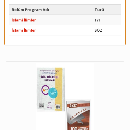
Bölüm Program Adı
Türü
İslami İlimler
TYT
İslami İlimler
SÖZ