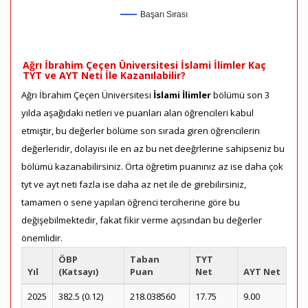
Başarı Sırası
Ağrı İbrahim Çeçen Üniversitesi İslami İlimler Kaç
TYT ve AYT Neti İle Kazanılabilir?
Ağrı İbrahim Çeçen Üniversitesi
İslami İlimler
bölümü son 3
yılda aşağıdaki netleri ve puanları alan öğrencileri kabul
etmiştir, bu değerler bölüme son sırada giren öğrencilerin
değerleridir, dolayısı ile en az bu net deeğrlerine sahipseniz bu
bölümü kazanabilirsiniz. Örta öğretim puanınız az ise daha çok
tyt ve ayt neti fazla ise daha az net ile de girebilirsiniz,
tamamen o sene yapılan öğrenci terciherine göre bu
değişebilmektedir, fakat fikir verme açısından bu değerler
önemlidir.
ÖBP
Taban
TYT
Yıl
(Katsayı)
Puan
Net
AYT Net
2025
382.5 (0.12)
218.038560
17.75
9.00