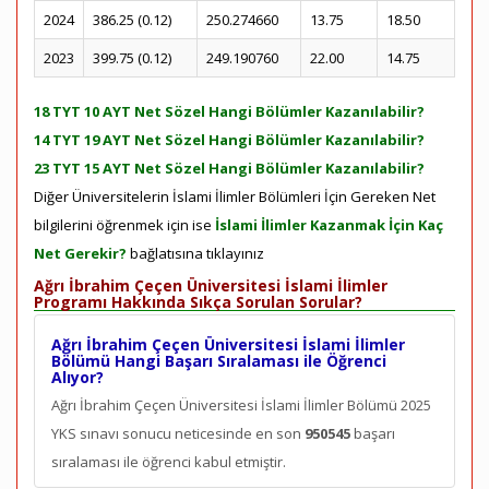
2024
386.25 (0.12)
250.274660
13.75
18.50
2023
399.75 (0.12)
249.190760
22.00
14.75
18 TYT 10 AYT Net Sözel Hangi Bölümler Kazanılabilir?
14 TYT 19 AYT Net Sözel Hangi Bölümler Kazanılabilir?
23 TYT 15 AYT Net Sözel Hangi Bölümler Kazanılabilir?
Diğer Üniversitelerin İslami İlimler Bölümleri İçin Gereken Net
bilgilerini öğrenmek için ise
İslami İlimler Kazanmak İçin Kaç
Net Gerekir?
bağlatısına tıklayınız
Ağrı İbrahim Çeçen Üniversitesi İslami İlimler
Programı Hakkında Sıkça Sorulan Sorular?
Ağrı İbrahim Çeçen Üniversitesi İslami İlimler
Bölümü Hangi Başarı Sıralaması ile Öğrenci
Alıyor?
Ağrı İbrahim Çeçen Üniversitesi İslami İlimler Bölümü 2025
YKS sınavı sonucu neticesinde en son
950545
başarı
sıralaması ile öğrenci kabul etmiştir.