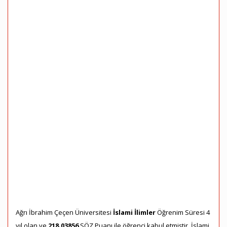
Ağrı İbrahim Çeçen Üniversitesi
İslami İlimler
Öğrenim Süresi 4
yıl olan ve
218,03856
SÖZ Puanı ile öğrenci kabul etmiştir. İslami