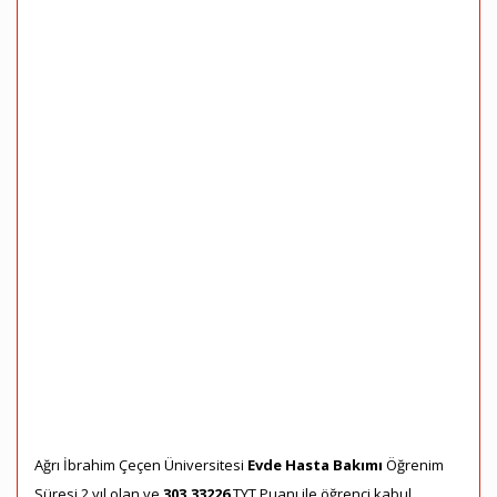
Ağrı İbrahim Çeçen Üniversitesi
Evde Hasta Bakımı
Öğrenim
Süresi 2 yıl olan ve
303,33226
TYT Puanı ile öğrenci kabul