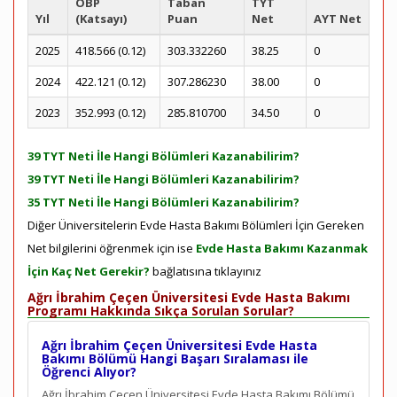
ÖBP
Taban
TYT
Yıl
(Katsayı)
Puan
Net
AYT Net
2025
418.566 (0.12)
303.332260
38.25
0
2024
422.121 (0.12)
307.286230
38.00
0
2023
352.993 (0.12)
285.810700
34.50
0
39 TYT Neti İle Hangi Bölümleri Kazanabilirim?
39 TYT Neti İle Hangi Bölümleri Kazanabilirim?
35 TYT Neti İle Hangi Bölümleri Kazanabilirim?
Diğer Üniversitelerin Evde Hasta Bakımı Bölümleri İçin Gereken
Net bilgilerini öğrenmek için ise
Evde Hasta Bakımı Kazanmak
İçin Kaç Net Gerekir?
bağlatısına tıklayınız
Ağrı İbrahim Çeçen Üniversitesi Evde Hasta Bakımı
Programı Hakkında Sıkça Sorulan Sorular?
Ağrı İbrahim Çeçen Üniversitesi Evde Hasta
Bakımı Bölümü Hangi Başarı Sıralaması ile
Öğrenci Alıyor?
Ağrı İbrahim Çeçen Üniversitesi Evde Hasta Bakımı Bölümü