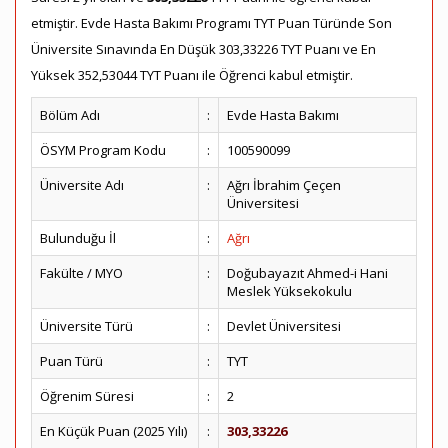
etmiştir. Evde Hasta Bakımı Programı TYT Puan Türünde Son
Üniversite Sınavında En Düşük 303,33226 TYT Puanı ve En
Yüksek 352,53044 TYT Puanı ile Öğrenci kabul etmiştir.
Bölüm Adı
:
Evde Hasta Bakımı
ÖSYM Program Kodu
:
100590099
Üniversite Adı
:
Ağrı İbrahim Çeçen
Üniversitesi
Bulunduğu İl
:
Ağrı
Fakülte / MYO
:
Doğubayazıt Ahmed-i Hani
Meslek Yüksekokulu
Üniversite Türü
:
Devlet Üniversitesi
Puan Türü
:
TYT
Öğrenim Süresi
:
2
En Küçük Puan (2025 Yılı)
:
303,33226