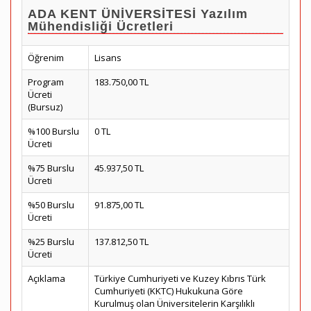
ADA KENT ÜNİVERSİTESİ Yazılım
Mühendisliği Ücretleri
Öğrenim
Lisans
Program
183.750,00 TL
Ücreti
(Bursuz)
%100 Burslu
0 TL
Ücreti
%75 Burslu
45.937,50 TL
Ücreti
%50 Burslu
91.875,00 TL
Ücreti
%25 Burslu
137.812,50 TL
Ücreti
Açıklama
Türkiye Cumhuriyeti ve Kuzey Kıbrıs Türk
Cumhuriyeti (KKTC) Hukukuna Göre
Kurulmuş olan Üniversitelerin Karşılıklı