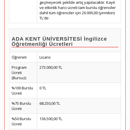
geçmeyecek şekilde artış yapılacaktır. Kayıt
ve etkinlik harcı ücreti tam burslu öğrenciler
dahil tüm öğrenciler için 20.000,00 (yirmibin)
TL'dir.
ADA KENT ÜNİVERSİTESİ İngilizce
Öğretmenliği Ücretleri
Öğrenim
Lisans
Program
273.000,00 TL
Ücreti
(Bursuz)
%100 Burslu
0 TL
Ücreti
%75 Burslu
68.250,00 TL
Ücreti
%50 Burslu
136.500,00 TL
Ücreti