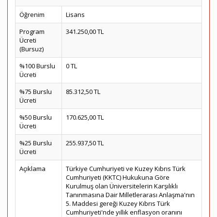
Öğrenim
Lisans
Program
341.250,00 TL
Ücreti
(Bursuz)
%100 Burslu
0 TL
Ücreti
%75 Burslu
85.312,50 TL
Ücreti
%50 Burslu
170.625,00 TL
Ücreti
%25 Burslu
255.937,50 TL
Ücreti
Açıklama
Türkiye Cumhuriyeti ve Kuzey Kıbrıs Türk
Cumhuriyeti (KKTC) Hukukuna Göre
Kurulmuş olan Üniversitelerin Karşılıklı
Tanınmasına Dair Milletlerarası Anlaşma'nın
5. Maddesi gereği Kuzey Kıbrıs Türk
Cumhuriyeti'nde yıllık enflasyon oranını