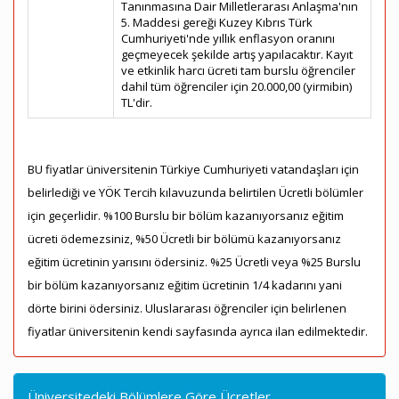
Tanınmasına Dair Milletlerarası Anlaşma'nın
5. Maddesi gereği Kuzey Kıbrıs Türk
Cumhuriyeti'nde yıllık enflasyon oranını
geçmeyecek şekilde artış yapılacaktır. Kayıt
ve etkinlik harcı ücreti tam burslu öğrenciler
dahil tüm öğrenciler için 20.000,00 (yirmibin)
TL'dir.
BU fiyatlar üniversitenin Türkiye Cumhuriyeti vatandaşları için
belirlediği ve YÖK Tercih kılavuzunda belirtilen Ücretli bölümler
için geçerlidir. %100 Burslu bir bölüm kazanıyorsanız eğitim
ücreti ödemezsiniz, %50 Ücretli bir bölümü kazanıyorsanız
eğitim ücretinin yarısını ödersiniz. %25 Ücretli veya %25 Burslu
bir bölüm kazanıyorsanız eğitim ücretinin 1/4 kadarını yani
dörte birini ödersiniz. Uluslararası öğrenciler için belirlenen
fiyatlar üniversitenin kendi sayfasında ayrıca ilan edilmektedir.
Üniversitedeki Bölümlere Göre Ücretler