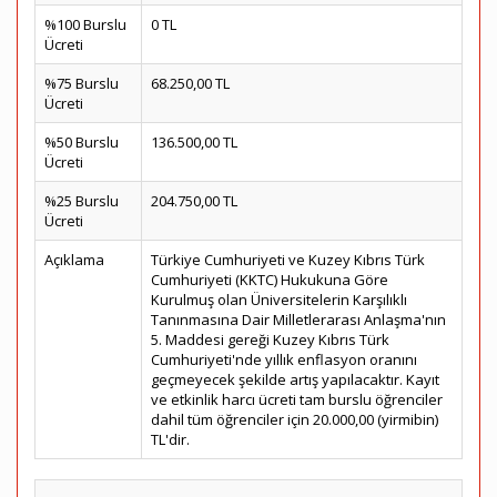
%100 Burslu
0 TL
Ücreti
%75 Burslu
68.250,00 TL
Ücreti
%50 Burslu
136.500,00 TL
Ücreti
%25 Burslu
204.750,00 TL
Ücreti
Açıklama
Türkiye Cumhuriyeti ve Kuzey Kıbrıs Türk
Cumhuriyeti (KKTC) Hukukuna Göre
Kurulmuş olan Üniversitelerin Karşılıklı
Tanınmasına Dair Milletlerarası Anlaşma'nın
5. Maddesi gereği Kuzey Kıbrıs Türk
Cumhuriyeti'nde yıllık enflasyon oranını
geçmeyecek şekilde artış yapılacaktır. Kayıt
ve etkinlik harcı ücreti tam burslu öğrenciler
dahil tüm öğrenciler için 20.000,00 (yirmibin)
TL'dir.