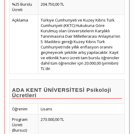
%25 Burslu
204.750,00 TL
Ücreti
Açıklama
Türkiye Cumhuriyeti ve Kuzey Kıbrıs Türk
Cumhuriyeti (KKTC) Hukukuna Göre
Kurulmuş olan Üniversitelerin Karşılıklı
Tanınmasına Dair Milletlerarası Anlaşma'nın
5. Maddesi gereği Kuzey Kıbrıs Türk
Cumhuriyeti'nde yıllık enflasyon oranını
geçmeyecek şekilde artış yapılacaktır. Kayıt
ve etkinlik harcı ücreti tam burslu öğrenciler
dahil tüm öğrenciler için 20.000,00 (yirmibin)
TL'dir.
ADA KENT ÜNİVERSİTESİ Psikoloji
Ücretleri
Öğrenim
Lisans
Program
273.000,00 TL
Ücreti
(Bursuz)