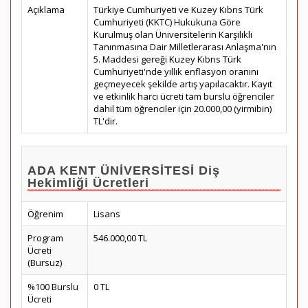
Açıklama
Türkiye Cumhuriyeti ve Kuzey Kıbrıs Türk
Cumhuriyeti (KKTC) Hukukuna Göre
Kurulmuş olan Üniversitelerin Karşılıklı
Tanınmasına Dair Milletlerarası Anlaşma'nın
5. Maddesi gereği Kuzey Kıbrıs Türk
Cumhuriyeti'nde yıllık enflasyon oranını
geçmeyecek şekilde artış yapılacaktır. Kayıt
ve etkinlik harcı ücreti tam burslu öğrenciler
dahil tüm öğrenciler için 20.000,00 (yirmibin)
TL'dir.
ADA KENT ÜNİVERSİTESİ Diş
Hekimliği Ücretleri
Öğrenim
Lisans
Program
546.000,00 TL
Ücreti
(Bursuz)
%100 Burslu
0 TL
Ücreti