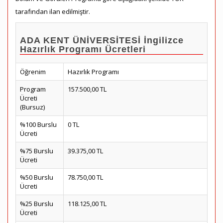
tarafından ilan edilmiştir.
ADA KENT ÜNİVERSİTESİ İngilizce
Hazırlık Programı Ücretleri
Öğrenim
Hazırlık Programı
Program
157.500,00 TL
Ücreti
(Bursuz)
%100 Burslu
0 TL
Ücreti
%75 Burslu
39.375,00 TL
Ücreti
%50 Burslu
78.750,00 TL
Ücreti
%25 Burslu
118.125,00 TL
Ücreti