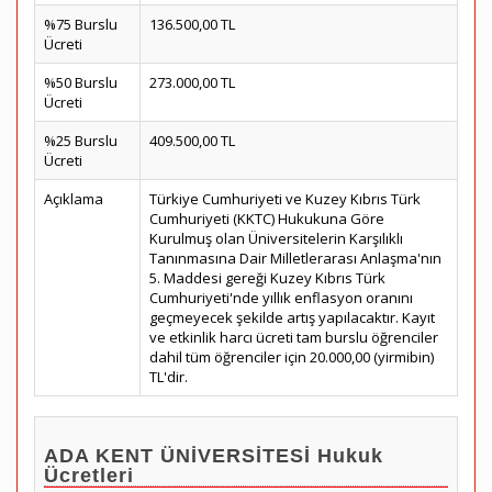
%75 Burslu
136.500,00 TL
Ücreti
%50 Burslu
273.000,00 TL
Ücreti
%25 Burslu
409.500,00 TL
Ücreti
Açıklama
Türkiye Cumhuriyeti ve Kuzey Kıbrıs Türk
Cumhuriyeti (KKTC) Hukukuna Göre
Kurulmuş olan Üniversitelerin Karşılıklı
Tanınmasına Dair Milletlerarası Anlaşma'nın
5. Maddesi gereği Kuzey Kıbrıs Türk
Cumhuriyeti'nde yıllık enflasyon oranını
geçmeyecek şekilde artış yapılacaktır. Kayıt
ve etkinlik harcı ücreti tam burslu öğrenciler
dahil tüm öğrenciler için 20.000,00 (yirmibin)
TL'dir.
ADA KENT ÜNİVERSİTESİ Hukuk
Ücretleri