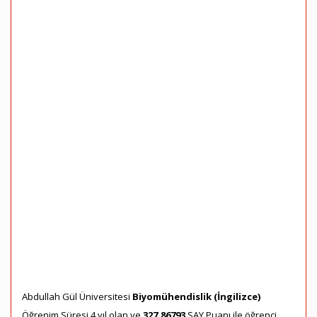
Abdullah Gül Üniversitesi
Biyomühendislik (İngilizce)
Öğrenim Süresi 4 yıl olan ve
327,86793
SAY Puanı ile öğrenci