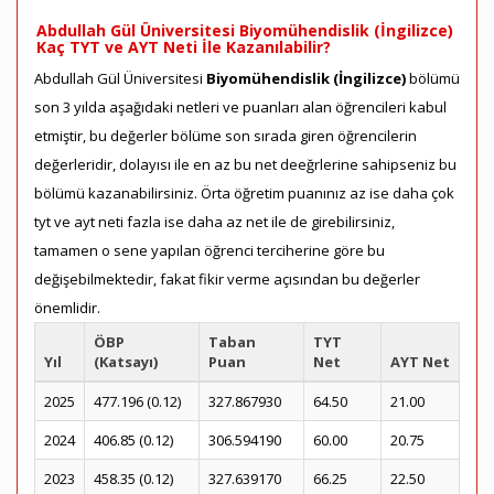
Abdullah Gül Üniversitesi Biyomühendislik (İngilizce)
Kaç TYT ve AYT Neti İle Kazanılabilir?
Abdullah Gül Üniversitesi
Biyomühendislik (İngilizce)
bölümü
son 3 yılda aşağıdaki netleri ve puanları alan öğrencileri kabul
etmiştir, bu değerler bölüme son sırada giren öğrencilerin
değerleridir, dolayısı ile en az bu net deeğrlerine sahipseniz bu
bölümü kazanabilirsiniz. Örta öğretim puanınız az ise daha çok
tyt ve ayt neti fazla ise daha az net ile de girebilirsiniz,
tamamen o sene yapılan öğrenci terciherine göre bu
değişebilmektedir, fakat fikir verme açısından bu değerler
önemlidir.
ÖBP
Taban
TYT
Yıl
(Katsayı)
Puan
Net
AYT Net
2025
477.196 (0.12)
327.867930
64.50
21.00
2024
406.85 (0.12)
306.594190
60.00
20.75
2023
458.35 (0.12)
327.639170
66.25
22.50